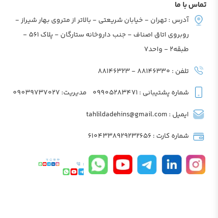
تماس با ما
آدرس : تهران - خیابان شریعتی - بالاتر از متروی بهار شیراز -
روبروی اتاق اصناف - جنب داروخانه ستارگان - پلاک 561 -
طبقه2 - واحد7
تلفن : 88146330 - 88146323
شماره پشتیبانی : 09905283471
مدیریت: 09039737027
ایمیل : tahlildadehins@gmail.com
شماره کارت : 6104338929232656