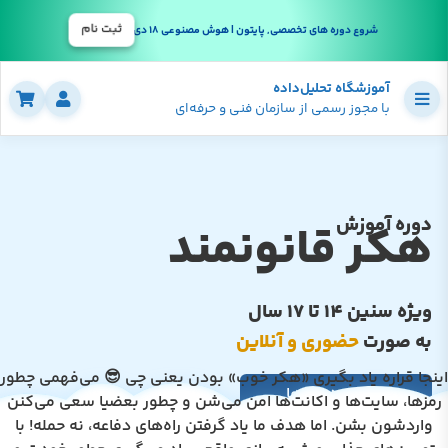
ثبت نام
شروع دوره های تخصصی, پایتون | هوش مصنوعی 18 دی
آموزشگاه تحلیل‌داده
با مجوز رسمی از سازمان فنی و حرفه‌ای
دوره آموزش
هکر قانونمند
ویژه سنین 14 تا 17 سال
به صورت
حضوری و آنلاین
اینجا قراره یاد بگیری «هکر خوب» بودن یعنی چی 😎 می‌فهمی چطور
مشاهده ترم‌ها
رمزها، سایت‌ها و اکانت‌ها امن می‌شن و چطور بعضیا سعی می‌کنن
واردشون بشن. اما هدف ما یاد گرفتن راه‌های دفاعه، نه حمله! با