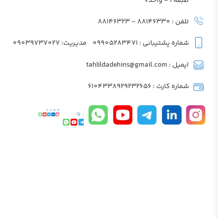
طبقه2 - واحد7
تلفن : 88146330 - 88146323
شماره پشتیبانی : 09905283471
مدیریت: 09039737027
ایمیل : tahlildadehins@gmail.com
شماره کارت : 6104338929232656