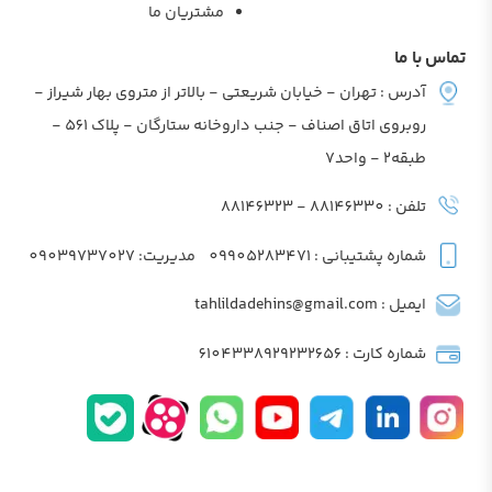
مشتریان ما
تماس با ما
آدرس : تهران - خیابان شریعتی - بالاتر از متروی بهار شیراز -
روبروی اتاق اصناف - جنب داروخانه ستارگان - پلاک 561 -
طبقه2 - واحد7
تلفن : 88146330 - 88146323
شماره پشتیبانی : 09905283471
مدیریت: 09039737027
ایمیل : tahlildadehins@gmail.com
شماره کارت : 6104338929232656