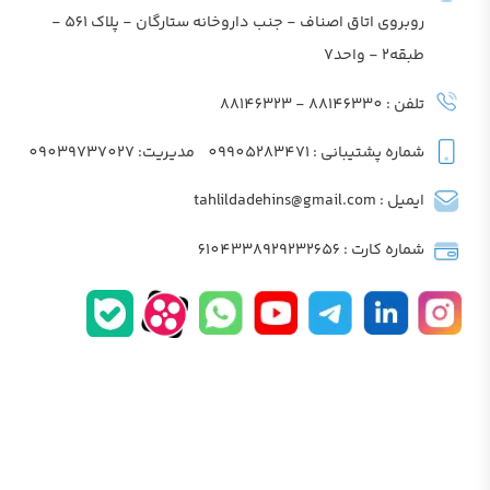
روبروی اتاق اصناف - جنب داروخانه ستارگان - پلاک 561 -
طبقه2 - واحد7
تلفن : 88146330 - 88146323
شماره پشتیبانی : 09905283471
مدیریت: 09039737027
ایمیل : tahlildadehins@gmail.com
شماره کارت : 6104338929232656