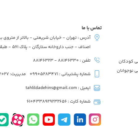
تماس با ما
آدرس : تهران - خیابان شریعتی - بالاتر از متروی به
اصناف - جنب داروخانه ستارگان - پلاک 561 - طبقه2 - واحد7
تلفن : 88146330 - 88146323
ی کودکان
ی نوجوانان
شماره پشتیبانی : 09905283471
مدیریت: 09039737027
ایمیل : tahlildadehins@gmail.com
شماره کارت : 6104338929232656