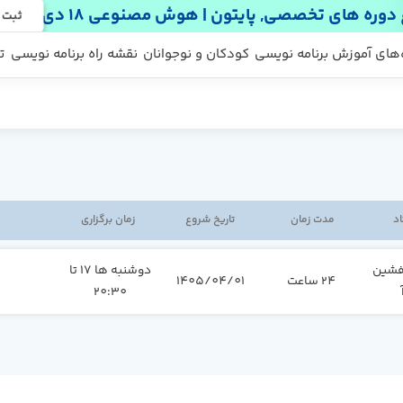
دوره های تخصصی, پایتون | هوش مصنوعی 18 دی
ثبت 
 ها
 رایگان
‌های آموزش برنامه نویسی
کودکان و نوجوانان
نقشه راه برنامه نویسی
ت
اد
مدت زمان
تاریخ شروع
زمان برگزاری
فشین
دوشنبه ها 17 تا
24 ساعت
1405/04/01
20:30