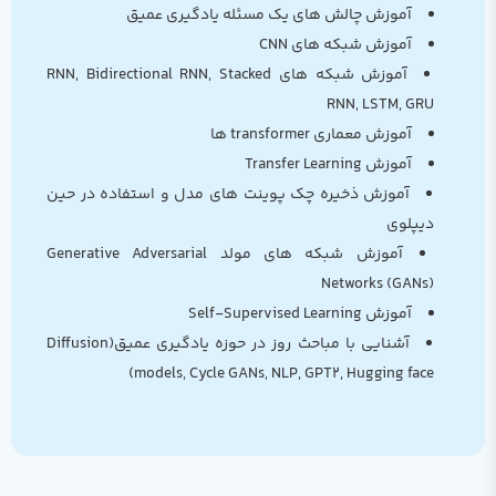
می‌فهمی، می‌ری سراغ CNN، LSTM، Transformer و حتی
آموزش چالش های یک مسئله یادگیری عمیق
GAN. نه صرفاً اجرا — بلکه درک، پیاده‌سازی، و تحلیل
آموزش شبکه های CNN
نتیجه‌ها.
آموزش شبکه های RNN, Bidirectional RNN, Stacked
✅ توی مسیر، کم‌کم مفهوم‌های پراکنده تو ذهنت سر و
RNN, LSTM, GRU‌
شکل پیدا می‌کنن:
آموزش معماری transformer ها
می‌فهمی فرق بین هوش مصنوعی و یادگیری ماشین چیه،
آموزش Transfer Learning
کِی باید از مدل ساده استفاده کنی، کی باید بری سمت
آموزش ذخیره چک پوینت های مدل و استفاده در حین
یادگیری عمیق.
دیپلوی
✅ بعد میری سراغ پروژه‌هایی که به درد رزومه واقعی
آموزش شبکه های مولد Generative Adversarial
می‌خورن:
Networks (GANs)
تحلیل بورس، پیش‌بینی قیمت خانه در تهران، مدل‌های
آموزش Self-Supervised Learning
متنی، دسته‌بندی تصویر، تشخیص اشیاء، خلاصه‌سازی متن،
آشنایی با مباحث روز در حوزه یادگیری عمیق(Diffusion
و حتی کار با مدل‌های LLM مثل GPT2.
models, Cycle GANs, NLP, GPT2, Hugging face)
✅ و مهم‌تر از همه، یه ذهن «تحلیل‌گر» پیدا می‌کنی:
که آماده‌ست بره سمت بازار کار — چه فریلنسری، چه موقعیت
شغلی.