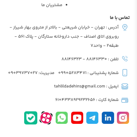
مشتریان ما
تماس با ما
آدرس : تهران - خیابان شریعتی - بالاتر از متروی بهار شیراز -
روبروی اتاق اصناف - جنب داروخانه ستارگان - پلاک 561 -
طبقه2 - واحد7
تلفن : 88146330 - 88146323
شماره پشتیبانی : 09905283471
مدیریت: 09039737027
ایمیل : tahlildadehins@gmail.com
شماره کارت : 6104338929232656