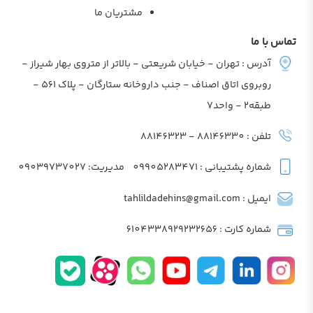
مشتریان ما
تماس با ما
آدرس : تهران - خیابان شریعتی - بالاتر از متروی بهار شیراز -
روبروی اتاق اصناف - جنب داروخانه ستارگان - پلاک 561 -
طبقه2 - واحد7
تلفن : 88146330 - 88146323
شماره پشتیبانی : 09905283471
مدیریت: 09039737027
ایمیل : tahlildadehins@gmail.com
شماره کارت : 6104338929232656