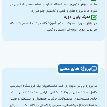
فروشگاه آنلاین با Redux و فیلتر و اتصال به API
ما به آموزش تئوری صرف اعتقاد نداریم. تمام مسیر یادگیری در
وبلاگ خبری با Next.js و سئوی واقعی
دوره ما با پروژه‌های واقعی و کاربردی جلو می‌ره.
سیستم ثبت‌نام و ورود با JWT و Protected Routes
مدرک پایان دوره
مدیریت کاربران با پنل ادمین و بهینه‌سازی عملکرد
در پایان دوره، مدرک معتبر آموزشگاه بهت داده می‌شه که
می‌تونی توی رزومه‌ات استفاده کنی .
این فقط آموزش نیست، یه همراهیه واقعی
ما از زبان یه مربی نمی‌گیم "این کارو بکن"، ما از زبان یه همراه
می‌گیم: بیا با هم انجامش بدیم.
اگه سؤال داشتی، ما هستیم. اگه وسط راه گیر کردی، تیم
پشتیبانی باهاته. و اگه تا آخرش بری، یه رزومه واقعی داری... نه
پروژه های عملی
فقط یه لیست تئوری.
در پروژه پایانی دوره ری‌اکت، دانشجویان یک فروشگاه اینترنتی
کامل پیاده‌سازی می‌کنند؛ شامل طراحی صفحات اصلی مانند
خانه، دسته‌بندی محصولات، جزئیات محصول و جستجو و فیلتر
با استفاده از بوت‌استرپ. سپس با اتصال به REST API، نمایش