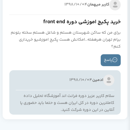
کاربر میهمان
1398/10/04
خريد پكيج اموزشي دوره front end
براي من كه ساكن شهرستان هستم و شاغل هستم سخته بتونم
بيام تهران هرهفته..امكانش هست پكيج اموزشيو خريداري
كنم؟
پاسخ
ادمین
1398/10/04
سلام کاریر عزیز دوره فرانت اند آموزشگاه تحلیل داده
کاملترین دوره در کل ایران هست و حتما باید حضوری یا
آنلاین در این دوره شرکت کنید.