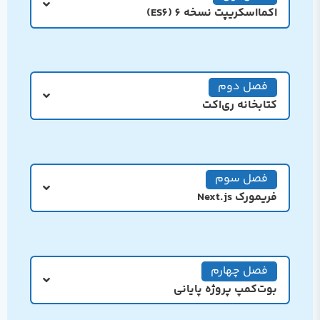
اکمااسکریپت نسخه 6 (ES6)
فصل دوم
کتابخانه ری‌اکت
فصل سوم
فریمورک Next.js
فصل چهارم
بوت‌کمپ پروژه پایانی