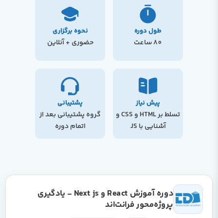
طول دوره
نحوه برگزاری
80 ساعت
حضوری + آنلاین
پیش نیاز
پشتیبانی
تسلط بر HTML و CSS و
گروه پشتیبانی بعد از
آشنایی با JS
اتمام دوره
دوره آموزش React و Next js - یادگیری
پروژه‌محور فرانت‌اند