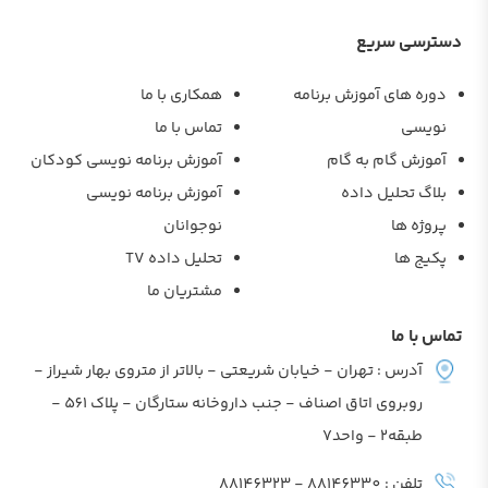
دسترسی سریع
دوره های آموزش برنامه
همکاری با ما
نویسی
تماس با ما
آموزش گام به گام
آموزش برنامه نویسی کودکان
بلاگ تحلیل داده
آموزش برنامه نویسی
پروژه ها
نوجوانان
پکیج ها
تحلیل داده TV
مشتریان ما
تماس با ما
آدرس : تهران - خیابان شریعتی - بالاتر از متروی بهار شیراز -
روبروی اتاق اصناف - جنب داروخانه ستارگان - پلاک 561 -
طبقه2 - واحد7
تلفن : 88146330 - 88146323