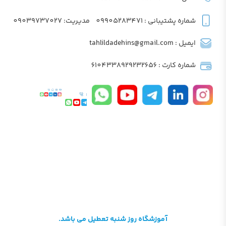
شماره پشتیبانی : 09905283471
مدیریت: 09039737027
ایمیل : tahlildadehins@gmail.com
شماره کارت : 6104338929232656
آموزشگاه روز شنبه تعطیل می باشد.