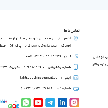
تماس با ما
آدرس : تهران - خیابان شریعتی - بالاتر از متروی به
اصناف - جنب داروخانه ستارگان - پلاک 561 - طبقه2 - واحد7
تلفن : 88146330 - 88146323
ی کودکان
ی نوجوانان
شماره پشتیبانی : 09905283471
مدیریت: 09039737027
ایمیل : tahlildadehins@gmail.com
شماره کارت : 6104338929232656