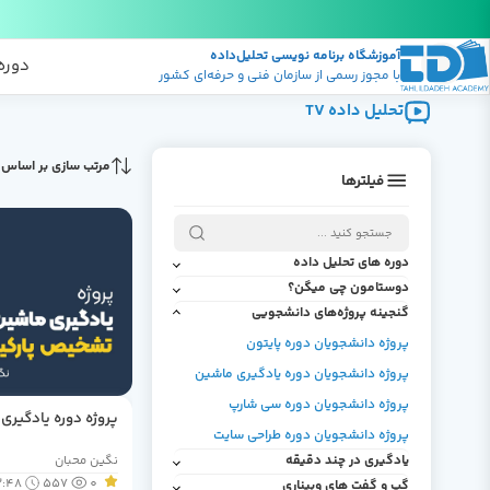
آموزشگاه برنامه نویسی تحلیل‌داده
پکیج
منابع
دوره
با مجوز رسمی از سازمان فنی و حرفه‌ای کشور
تحلیل داده TV
مرتب سازی بر اساس :
فیلترها
دوره های تحلیل داده
دوستامون چی میگن؟
درباره دوره پایتون
گنجینه پروژه‌های دانشجویی
نظرات دانشجویان دوره سی شارپ
درباره دوره یادگیری ماشین و یادگیری
پروژه دانشجویان دوره پایتون
عمیق
نظرات دانشجویان دوره پایتون
پروژه دانشجویان دوره یادگیری ماشین
درباره دوره سی شارپ
نظرات دانشجویان دوره طراحی سایت
پروژه دانشجویان دوره سی شارپ
درباره دوره طراحی سایت
نظرات دانشجویان دوره SQL Server
پروژه دوره یادگیری
پروژه دانشجویان دوره طراحی سایت
درباره دوره Front end به همراه ReactJS
یادگیری در چند دقیقه
نگین محبان
درباره دوره منطق و مقدمات برنامه نویسی
:48
557
0
گپ و گفت های وبیناری