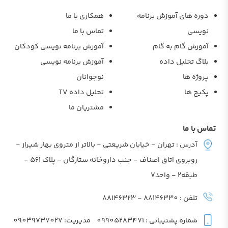
دوره های آموزش برنامه
همکاری با ما
نویسی
تماس با ما
آموزش گام به گام
آموزش برنامه نویسی کودکان
بلاگ تحلیل داده
آموزش برنامه نویسی
پروژه ها
نوجوانان
پکیج ها
تحلیل داده TV
مشتریان ما
تماس با ما
آدرس : تهران - خیابان شریعتی - بالاتر از متروی بهار شیراز -
روبروی اتاق اصناف - جنب داروخانه ستارگان - پلاک 561 -
طبقه2 - واحد7
تلفن : 88146330 - 88146323
شماره پشتیبانی : 09905283471
مدیریت: 09039737027