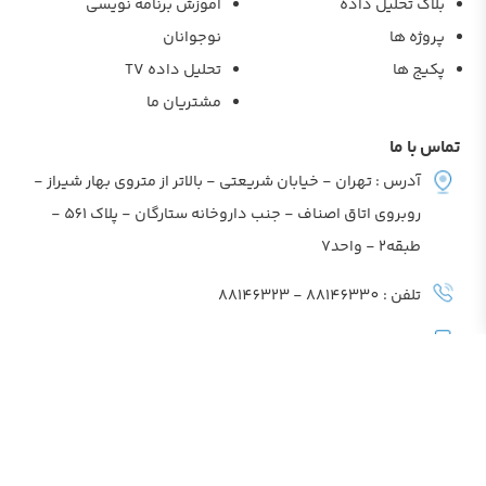
بلاگ تحلیل داده
آموزش برنامه نویسی
پروژه ها
نوجوانان
پکیج ها
تحلیل داده TV
مشتریان ما
تماس با ما
آدرس : تهران - خیابان شریعتی - بالاتر از متروی بهار شیراز -
روبروی اتاق اصناف - جنب داروخانه ستارگان - پلاک 561 -
طبقه2 - واحد7
تلفن : 88146330 - 88146323
شماره پشتیبانی : 09905283471
مدیریت: 09039737027
×
×
فیلترها
مرتب سازی
ایمیل : tahlildadehins@gmail.com
جدیدترین
شماره کارت : 6104338929232656
قدیمی ترین