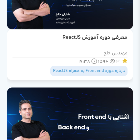
معرفی دوره آموزش ReactJS
مهندس خلج
17:38
1594
3
درباره دوره Front end به همراه ReactJS