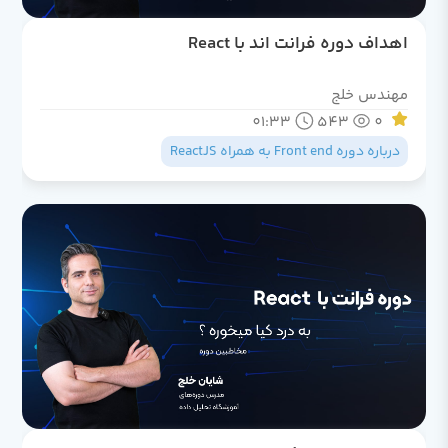
اهداف دوره فرانت اند با React
مهندس خلج
01:33
543
0
درباره دوره Front end به همراه ReactJS