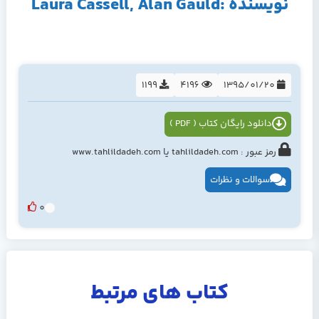
نویسنده :Laura Cassell, Alan Gauld
1199
4196
1395/01/20
دانلود رایگان کتاب ( PDF )
رمز عبور : tahlildadeh.com یا www.tahlildadeh.com
سوالات و نظرات
0
کتاب های مرتبط