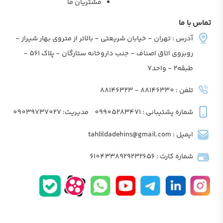
مشتریان ما
تماس با ما
آدرس : تهران - خیابان شریعتی - بالاتر از متروی بهار شیراز -
روبروی اتاق اصناف - جنب داروخانه ستارگان - پلاک 561 -
طبقه2 - واحد7
تلفن : 88146330 - 88146323
شماره پشتیبانی : 09905283471
مدیریت: 09039737027
ایمیل : tahlildadehins@gmail.com
شماره کارت : 6104338929232656