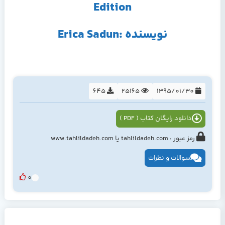
Edition
نویسنده :Erica Sadun
645
25165
1395/01/30
دانلود رایگان کتاب ( PDF )
رمز عبور : tahlildadeh.com یا www.tahlildadeh.com
سوالات و نظرات
0