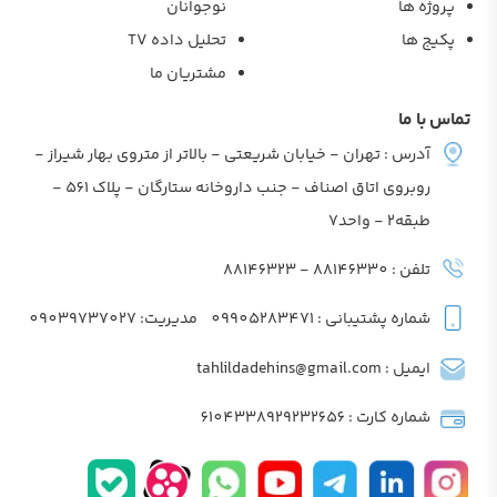
پروژه ها
نوجوانان
پکیج ها
تحلیل داده TV
مشتریان ما
تماس با ما
آدرس : تهران - خیابان شریعتی - بالاتر از متروی بهار شیراز -
روبروی اتاق اصناف - جنب داروخانه ستارگان - پلاک 561 -
طبقه2 - واحد7
تلفن : 88146330 - 88146323
شماره پشتیبانی : 09905283471
مدیریت: 09039737027
ایمیل : tahlildadehins@gmail.com
شماره کارت : 6104338929232656