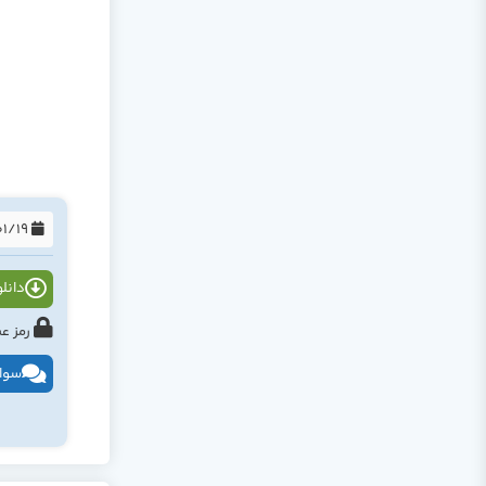
1395/01/19
دانلود
رمز عبور : tahlildadeh.com ی
سوال