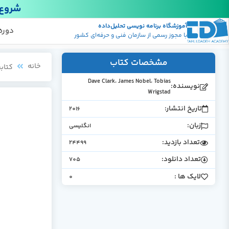
شروع 
آموزشگاه برنامه نویسی تحلیل‌داده
پکیج
منابع
دوره
با مجوز رسمی از سازمان فنی و حرفه‌ای کشور
مشخصات کتاب
خانه
کتابخ
Dave Clark، James Nobel، Tobias
نویسنده:
Wrigstad
تاریخ انتشار:
2016
زبان:
انگلیسی
تعداد بازدید:
24499
تعداد دانلود:
705
لایک ها :
0