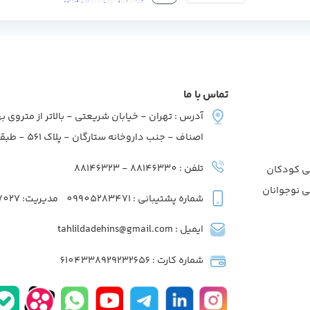
تماس با ما
آدرس : تهران - خیابان شریعتی - بالاتر از متروی به
اصناف - جنب داروخانه ستارگان - پلاک 561 - طبقه2 - واحد7
تلفن : 88146330 - 88146323
ی کودکان
ی نوجوانان
شماره پشتیبانی : 09905283471
مدیریت: 09039737027
ایمیل : tahlildadehins@gmail.com
شماره کارت : 6104338929232656