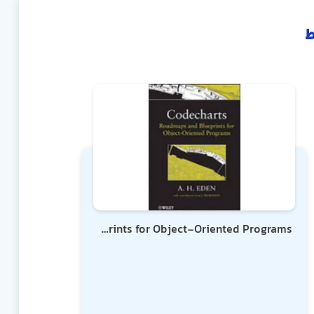
ط
Codecharts Roadmaps and Blueprints for Object-Oriented Programs