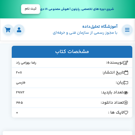
ثبت نام
شروع دوره های تخصصی, پایتون | هوش مصنوعی 18 دی
آموزشگاه تحلیل‌داده
با مجوز رسمی از سازمان فنی و حرفه‌ای
مشخصات کتاب
نویسنده:
رﺿﺎ ﺑﻬﺮاﻣﯽ راد
تاریخ انتشار:
2011
زبان:
فارسی
تعداد بازدید:
29172
تعداد دانلود:
1965
لایک ها :
0