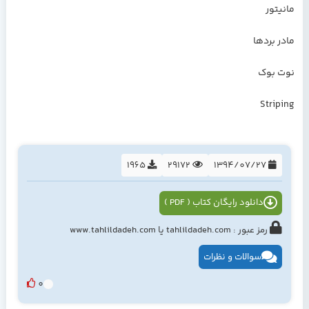
ﻣﺎﻧﯿﺘﻮر
ﻣﺎدر ﺑﺮدﻫﺎ
ﻧﻮت ﺑﻮك
Striping
1965
29172
1394/07/27
دانلود رایگان کتاب ( PDF )
رمز عبور : tahlildadeh.com یا www.tahlildadeh.com
سوالات و نظرات
0