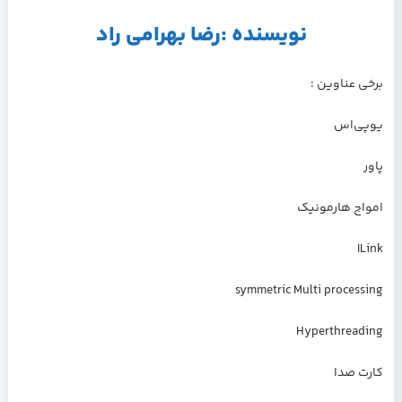
نویسنده :رﺿﺎ ﺑﻬﺮاﻣﯽ راد
برخی عناوین :
ﯾﻮﭘﯽاس
پاور
اﻣﻮاج ﻫﺎرﻣﻮﻧﯿﮏ
ILink
symmetric Multi processing
Hyperthreading
ﮐﺎرت ﺻﺪا