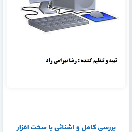
ﺑﺮرﺳﯽ ﮐﺎﻣﻞ و اﺷﻨﺎﺋﯽ ﺑﺎ ﺳﺨﺖ اﻓﺰار