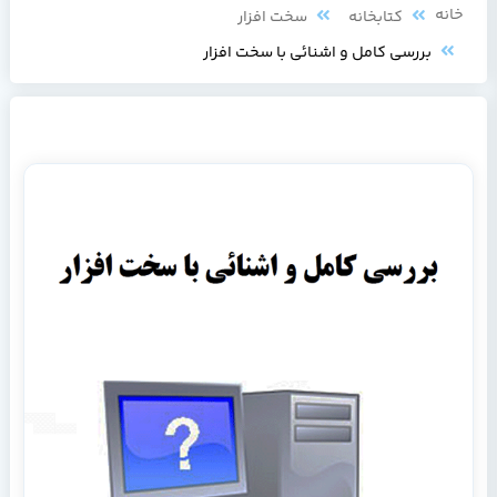
خانه
کتابخانه
سخت افزار
ﺑﺮرﺳﯽ ﮐﺎﻣﻞ و اﺷﻨﺎﺋﯽ ﺑﺎ ﺳﺨﺖ اﻓﺰار