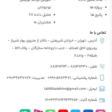
پروژه ها
نوجوانان
پکیج ها
تحلیل داده TV
مشتریان ما
تماس با ما
آدرس : تهران - خیابان شریعتی - بالاتر از متروی بهار شیراز -
روبروی اتاق اصناف - جنب داروخانه ستارگان - پلاک 561 -
طبقه2 - واحد7
تلفن : 88146330 - 88146323
شماره پشتیبانی : 09905283471
مدیریت: 09039737027
ایمیل : tahlildadehins@gmail.com
شماره کارت : 6104338929232656