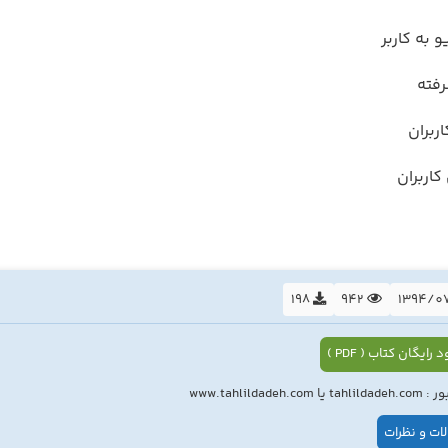
 به کاربر
فته
ربران
اربران
198
942
 رایگان کتاب ( PDF )
ا www.tahlildadeh.com
ات و نظرات