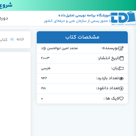
شروع 
آموزشگاه برنامه نویسی تحلیل‌داده
پکیج
منابع
دوره
با مجوز رسمی از سازمان فنی و حرفه‌ای کشور
مشخصات کتاب
خانه
کتابخ
نویسنده:
محمد امین ابوالحسن نژاد
تاریخ انتشار:
2003
زبان:
فارسی
تعداد بازدید:
942
تعداد دانلود:
198
لایک ها :
0