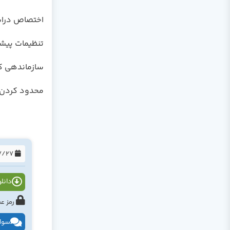
اختصاص درایو
تنظیمات پیشر
سازماندهی کا
محدود کردن ک
1394/07/27
دانلود
رمز عبور : tahlildadeh.com ی
سوال