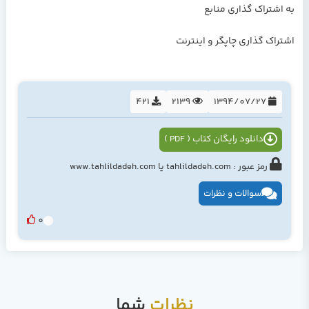
به اشتراک گذاری منابع
اشتراک گذاری چاپگر و اینترنت
421
2139
1394/07/27
دانلود رایگان کتاب ( PDF )
رمز عبور : tahlildadeh.com یا www.tahlildadeh.com
سوالات و نظرات
0
نظرات
شما