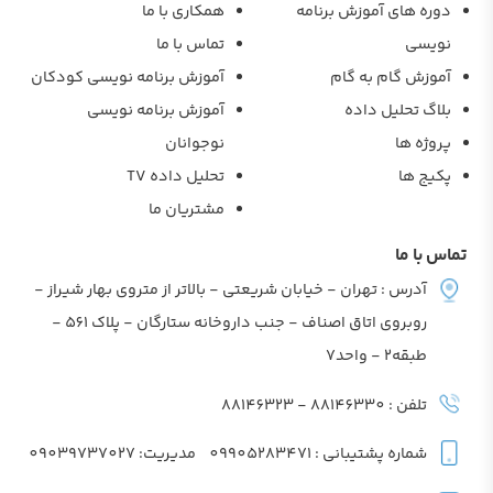
دوره های آموزش برنامه
همکاری با ما
نویسی
تماس با ما
آموزش گام به گام
آموزش برنامه نویسی کودکان
بلاگ تحلیل داده
آموزش برنامه نویسی
پروژه ها
نوجوانان
پکیج ها
تحلیل داده TV
مشتریان ما
تماس با ما
آدرس : تهران - خیابان شریعتی - بالاتر از متروی بهار شیراز -
روبروی اتاق اصناف - جنب داروخانه ستارگان - پلاک 561 -
طبقه2 - واحد7
تلفن : 88146330 - 88146323
شماره پشتیبانی : 09905283471
مدیریت: 09039737027