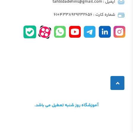
ایمیل : tahlildadehins@gmail.com
شماره کارت : 6104338929232656
آموزشگاه روز شنبه تعطیل می باشد.