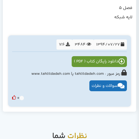
فصل 5
لايه شبكه
716
3484
1394/07/27
دانلود رایگان کتاب ( PDF )
رمز عبور : tahlildadeh.com یا www.tahlildadeh.com
سوالات و نظرات
0
نظرات
شما