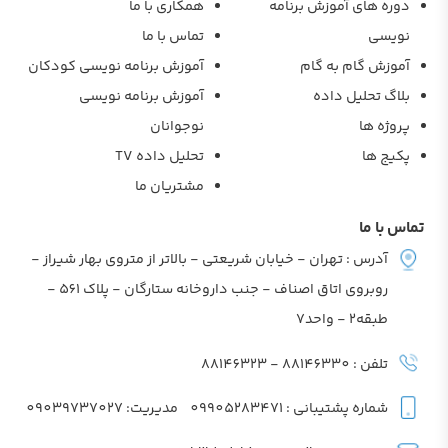
دوره های آموزش برنامه
همکاری با ما
نویسی
تماس با ما
آموزش گام به گام
آموزش برنامه نویسی کودکان
بلاگ تحلیل داده
آموزش برنامه نویسی
پروژه ها
نوجوانان
پکیج ها
تحلیل داده TV
مشتریان ما
تماس با ما
آدرس : تهران - خیابان شریعتی - بالاتر از متروی بهار شیراز -
روبروی اتاق اصناف - جنب داروخانه ستارگان - پلاک 561 -
طبقه2 - واحد7
تلفن : 88146330 - 88146323
شماره پشتیبانی : 09905283471
مدیریت: 09039737027