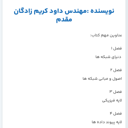
نویسنده :مهندس داود كريم زادگان
مقدم
عناوین مهم کتاب:
فصل 1
دنياي شبكه ها
فصل 2
اصول و مباني شبكه ها
فصل 3
لايه فيزيكي
فصل 4
لايه پيوند داده ها