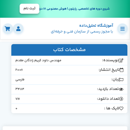
ثبت نام
شروع دوره های تخصصی, پایتون | هوش مصنوعی 18 دی
آموزشگاه تحلیل‌داده
با مجوز رسمی از سازمان فنی و حرفه‌ای
مشخصات کتاب
نویسنده:
مهندس داود كريم زادگان مقدم
تاریخ انتشار:
2006
زبان:
فارسی
تعداد بازدید:
3484
تعداد دانلود:
716
لایک ها :
0