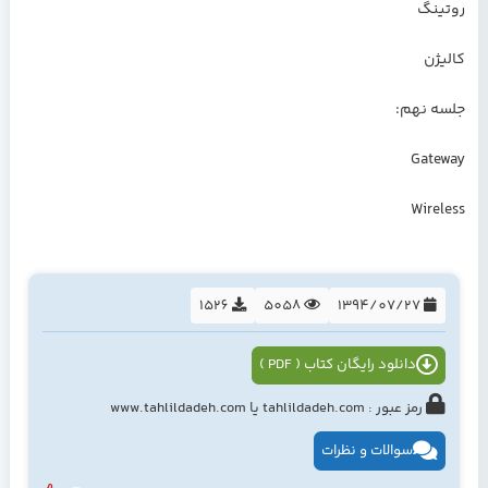
روتینگ
کالیژن
جلسه نهم:
Gateway
Wireless
1526
5058
1394/07/27
دانلود رایگان کتاب ( PDF )
رمز عبور : tahlildadeh.com یا www.tahlildadeh.com
سوالات و نظرات