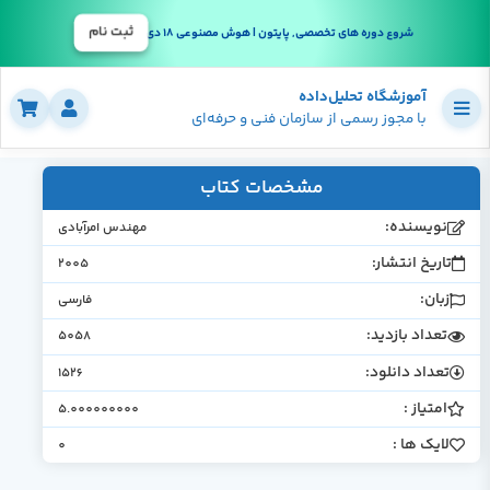
ثبت نام
شروع دوره های تخصصی, پایتون | هوش مصنوعی 18 دی
آموزشگاه تحلیل‌داده
با مجوز رسمی از سازمان فنی و حرفه‌ای
مشخصات کتاب
نویسنده:
مهندس امرآبادی
تاریخ انتشار:
2005
زبان:
فارسی
تعداد بازدید:
5058
تعداد دانلود:
1526
امتیاز :
5.000000000
لایک ها :
0