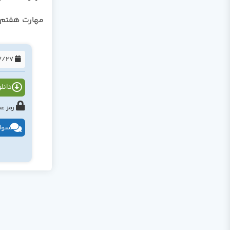
مهارت هفتم -
1394/07/27
دانلود
رمز عبور : tahlildadeh.com ی
سوال