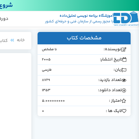
شروع 
آموزشگاه برنامه نویسی تحلیل‌داده
پکیج
منابع
دوره
با مجوز رسمی از سازمان فنی و حرفه‌ای کشور
مشخصات کتاب
خانه
کتابخ
نویسنده:
نا مشخص
تاریخ انتشار:
2005
زبان:
فارسی
تعداد بازدید:
8729
تعداد دانلود:
1353
امتیاز :
5.000000000
لایک ها :
0