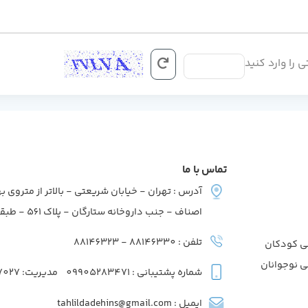
ی را وارد کنید
تماس با ما
آدرس : تهران - خیابان شریعتی - بالاتر از متروی به
اصناف - جنب داروخانه ستارگان - پلاک 561 - طبقه2 - واحد7
تلفن : 88146330 - 88146323
ی کودکان
ی نوجوانان
شماره پشتیبانی : 09905283471
مدیریت: 09039737027
ایمیل : tahlildadehins@gmail.com