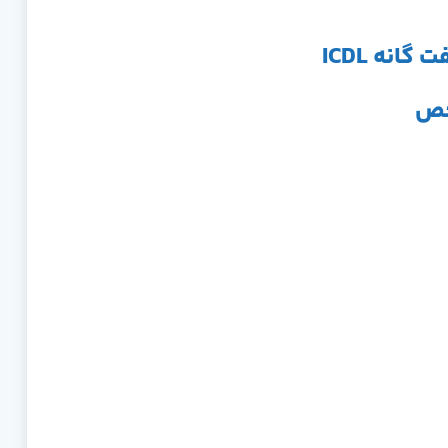
انه ICDL
خص