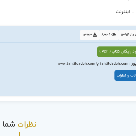
 اینترنت
1353
8729
 رایگان کتاب ( PDF )
ا www.tahlildadeh.com
ات و نظرات
نظرات
شما