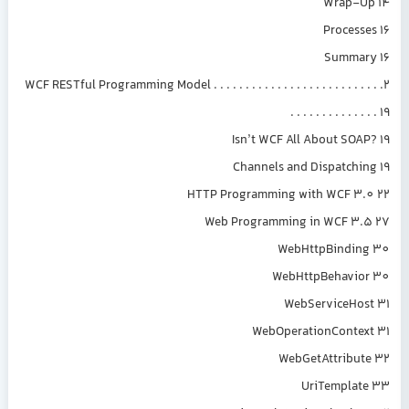
Wrap-Up 14
Processes 16
Summary 16
2. WCF RESTful Programming Model . . . . . . . . . . . . . . . . . . . . . . . . . .
. . . . . . . . . . . . . . 19
Isn’t WCF All About SOAP? 19
Channels and Dispatching 19
HTTP Programming with WCF 3.0 22
Web Programming in WCF 3.5 27
WebHttpBinding 30
WebHttpBehavior 30
WebServiceHost 31
WebOperationContext 31
WebGetAttribute 32
UriTemplate 33