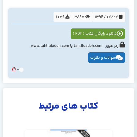
1036
3895
1394/07/27
دانلود رایگان کتاب ( PDF )
رمز عبور : tahlildadeh.com یا www.tahlildadeh.com
سوالات و نظرات
0
کتاب های مرتبط