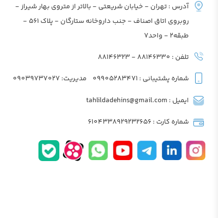
آدرس : تهران - خیابان شریعتی - بالاتر از متروی بهار شیراز -
روبروی اتاق اصناف - جنب داروخانه ستارگان - پلاک 561 -
طبقه2 - واحد7
تلفن : 88146330 - 88146323
شماره پشتیبانی : 09905283471
مدیریت: 09039737027
ایمیل : tahlildadehins@gmail.com
شماره کارت : 6104338929232656