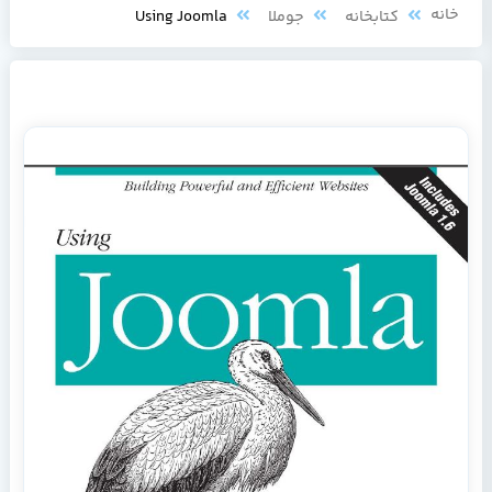
خانه
کتابخانه
جوملا
Using Joomla