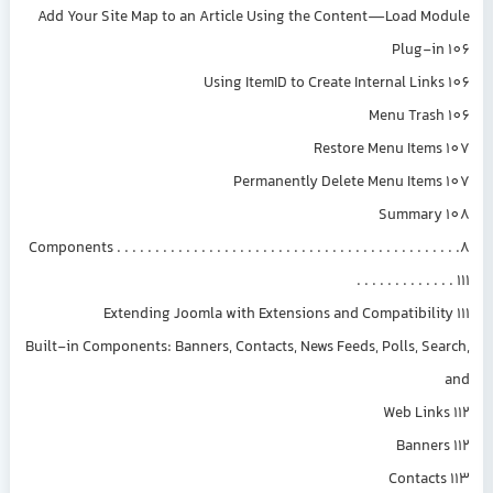
Add Your Site Map to an Article Using the Content—Load Module
Plug-in 106
Using ItemID to Create Internal Links 106
Menu Trash 106
Restore Menu Items 107
Permanently Delete Menu Items 107
Summary 108
8. Components . . . . . . . . . . . . . . . . . . . . . . . . . . . . . . . . . . . . . . . . . . . .
. . . . . . . . . . . . . 111
Extending Joomla with Extensions and Compatibility 111
Built-in Components: Banners, Contacts, News Feeds, Polls, Search,
and
Web Links 112
Banners 112
Contacts 113