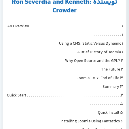
نویسنده :Ron Severdia and Kenneth
Crowder
1. An Overview . . . . . . . . . . . . . . . . . . . . . . . . . . . . . . . . . . . . . . . . . . . . .
. . . . . . . . . . . . . . 1
Using a CMS: Static Versus Dynamic 1
A Brief History of Joomla 1
Why Open Source and the GPL? 2
The Future 2
Joomla 1.0.x: End of Life 3
Summary 3
2. Quick Start . . . . . . . . . . . . . . . . . . . . . . . . . . . . . . . . . . . . . . . . . . . . . .
. . . . . . . . . . . . . . . 5
Quick Install 5
Installing Joomla Using Fantastico 6