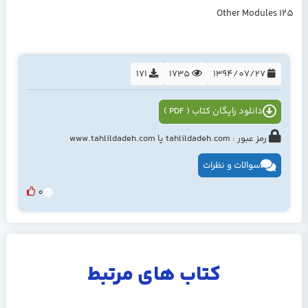
Other Modules 125
171
1735
1394/07/27
دانلود رایگان کتاب ( PDF )
رمز عبور : tahlildadeh.com یا www.tahlildadeh.com
سوالات و نظرات
0
کتاب های مرتبط