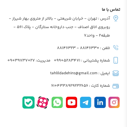
تماس با ما
آدرس : تهران - خیابان شریعتی - بالاتر از متروی بهار شیراز -
روبروی اتاق اصناف - جنب داروخانه ستارگان - پلاک 561 -
طبقه2 - واحد7
تلفن : 88146330 - 88146323
شماره پشتیبانی : 09905283471
مدیریت: 09039737027
ایمیل : tahlildadehins@gmail.com
شماره کارت : 6104338929232656