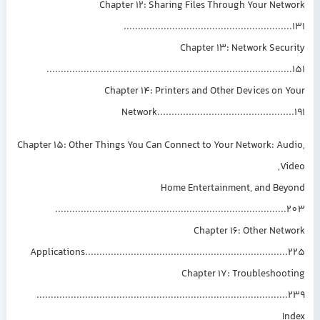
Chapter 12: Sharing Files Through Yo
..............................................
Chapter 13: Networ
.........................................................................
Chapter 14: Printers and Other Devi
Network....................................
Chapter 15: Other Things You Can Connect to Your Netwo
Home Entertainment, 
.....................................................................
Chapter 16: Oth
Applications............................................................
Chapter 17: Troub
...........................................................................