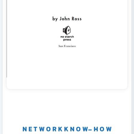
N E T W O R K K N O W- H O 