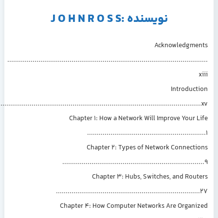
نویسنده :J O H N R O S S
Acknow
.......................................................................................
In
.....................................................................................................
Chapter 1: How a Network Will Improv
..............................................
Chapter 2: Types of Network C
..........................................................
Chapter 3: Hubs, Switches, a
............................................................
Chapter 4: How Computer Networks Are