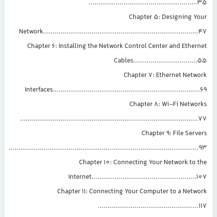
...........................................
Chapter 5: Desi
Network...................................................................
Chapter 6: Installing the Network Control Center a
Cables.....................
Chapter 7: Ethern
Interfaces...............................................................
Chapter 8: Wi-F
..............................................................................
Chapter 9: F
....................................................................................
Chapter 10: Connecting Your Netw
Internet..........................................
Chapter 11: Connecting Your Computer to
.......................................