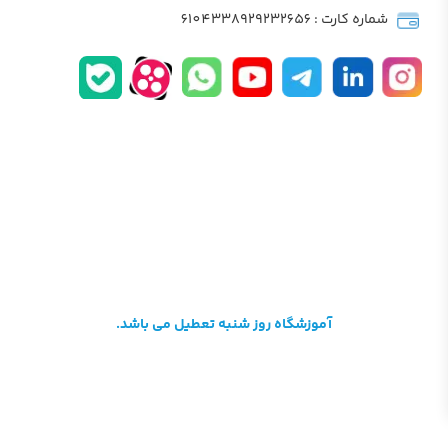
ت : 6104338929232656
آموزشگاه روز شنبه تعطیل می باشد.