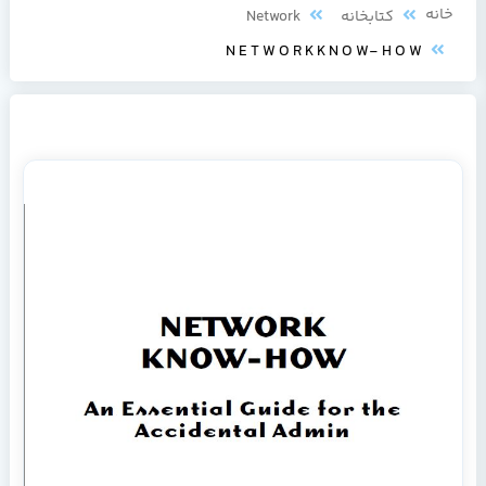
کتابخانه
Network
N E T W O R K K N O W- H