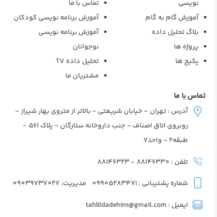
تماس با ما
ام به گام
آموزش برنامه نویسی کودکان
لیل داده
آموزش برنامه نویسی
ا
نوجوانان
تحلیل داده TV
مشتریان ما
 : تهران - خیابان شریعتی - بالاتر از متروی بهار شیراز -
روبروی اتاق اصناف - جنب داروخانه ستارگان - پلاک 561 -
حد7
- 88146323
شتیبانی : 09905283471
مدیریت: 09039737027
tahlildadehins@