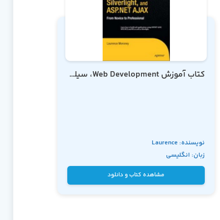
کتاب آموزش Web Development، سیلورلایت و ASP.NET AJAX از تازه کار تا حرفه ای
نویسنده: Laurence
زبان: انگلیسی
Moroney
مشاهده کتاب و دانلود