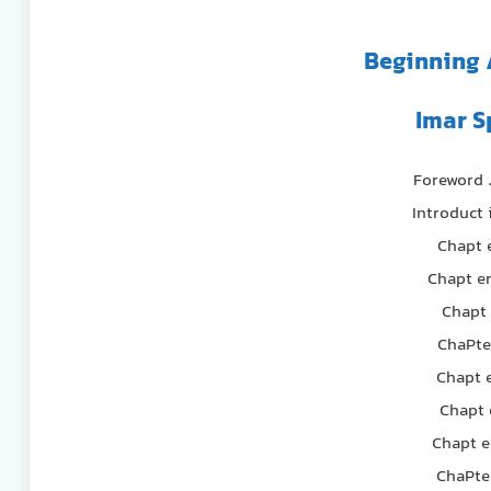
Beginning 
Foreword . . . .
Introduct ion. .
Chapt er 
Chapt er 2
Chapt er
ChaPter 
Chapt er
Chapt er
Chapt er 7 
ChaPter 8 