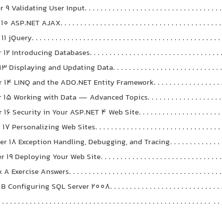
 Validating User Input. . . . . . . . . . . . . . . . . . . . . . . . . . . . . . . . . . .
ASP.NET AJAX. . . . . . . . . . . . . . . . . . . . . . . . . . . . . . . . . . . . . . . . .
Query. . . . . . . . . . . . . . . . . . . . . . . . . . . . . . . . . . . . . . . . . . . . . . . 
 Introducing Databases. . . . . . . . . . . . . . . . . . . . . . . . . . . . . . . . . 
Displaying and Updating Data. . . . . . . . . . . . . . . . . . . . . . . . . . . .
14 LINQ and the ADO.NET Entity Framework. . . . . . . . . . . . . . . . . . 
15 Working with Data — Advanced Topics. . . . . . . . . . . . . . . . . . . . 
16 Security in Your ASP.NET 4 Web Site. . . . . . . . . . . . . . . . . . . . . .
 Personalizing Web Sites. . . . . . . . . . . . . . . . . . . . . . . . . . . . . . . . . 
r 18 Exception Handling, Debugging, and Tracing. . . . . . . . . . . . . . 
19 Deploying Your Web Site. . . . . . . . . . . . . . . . . . . . . . . . . . . . . . . 
xercise Answers. . . . . . . . . . . . . . . . . . . . . . . . . . . . . . . . . . . . . . .
onfiguring SQL Server 2008. . . . . . . . . . . . . . . . . . . . . . . . . . . . .
 . . . . . . . . . . . . . . . . . . . . . . . . . . . . . . . . . . . . . . . . . . . . . . . . . . . . .