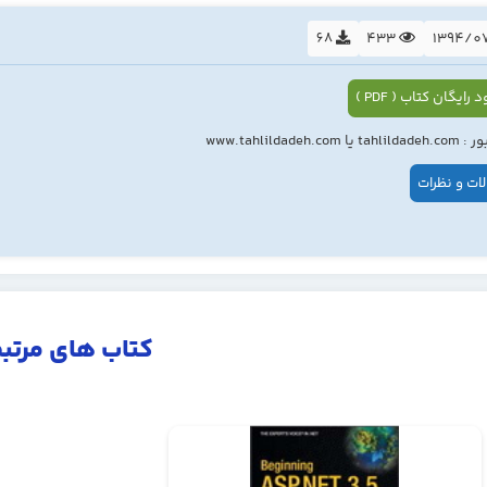
68
433
 رایگان کتاب ( PDF )
ا www.tahlildadeh.com
ات و نظرات
کتاب های مرتب