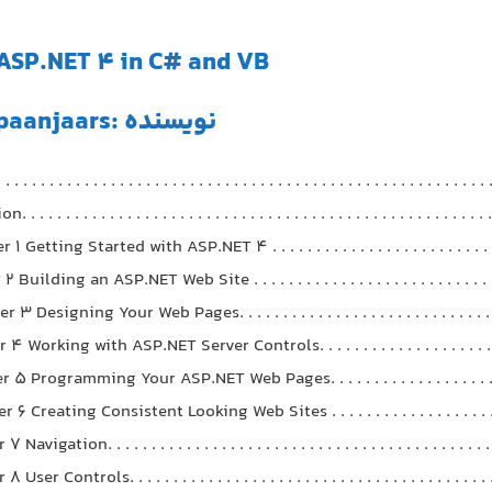
ASP.NET 4 in C# and VB
نویسنده :Imar Spaanjaars
 . . . . . . . . . . . . . . . . . . . . . . . . . . . . . . . . . . . . . . . . . . . . . . . . . . . .
 . . . . . . . . . . . . . . . . . . . . . . . . . . . . . . . . . . . . . . . . . . . . . . . . . . .
1 Getting Started with ASP.NET 4 . . . . . . . . . . . . . . . . . . . . . . . . . . . 
 Building an ASP.NET Web Site . . . . . . . . . . . . . . . . . . . . . . . . . . . .
 3 Designing Your Web Pages. . . . . . . . . . . . . . . . . . . . . . . . . . . . . .
4 Working with ASP.NET Server Controls. . . . . . . . . . . . . . . . . . . . .
 5 Programming Your ASP.NET Web Pages. . . . . . . . . . . . . . . . . . . . 
 6 Creating Consistent Looking Web Sites . . . . . . . . . . . . . . . . . . . .
Navigation. . . . . . . . . . . . . . . . . . . . . . . . . . . . . . . . . . . . . . . . . . . 
User Controls. . . . . . . . . . . . . . . . . . . . . . . . . . . . . . . . . . . . . . . . . 