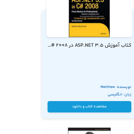
کتاب آموزش ASP.NET 3.5 در C # 2008از تازه کار تا حرفه ایC # 2008
نویسنده: Matthew
زبان: انگلیسی
MacDonald
مشاهده کتاب و دانلود