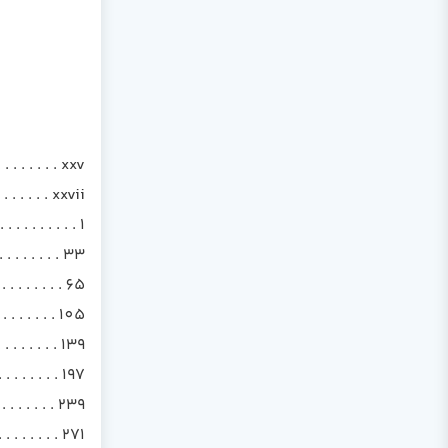
 . . . . . . . . xxv
 . . . . . . . xxvii
. . . . . . . . 1
 . . . . . . . 33
 . . . . . . . 65
 . . . . . . 105
. . . . . . 139
 . . . . . . 197
. . . . . . . . 239
. . . . . . . . 271