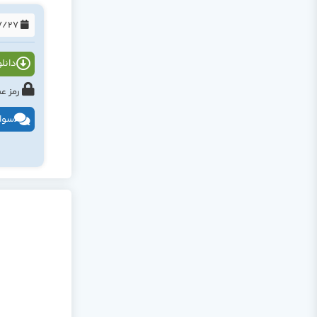
1394/07/27
دانلود
رمز عبور : tahlildadeh.com ی
سوال