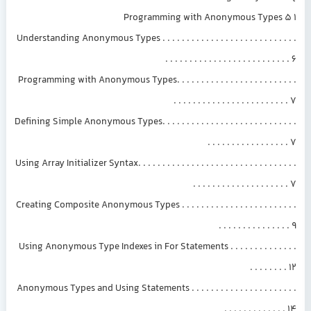
1 Programming with Anonymous Types 5
Understanding Anonymous Types . . . . . . . . . . . . . . . . . . . . . . . . . . . .
. . . . . . . . . . . . . . . . . . . . . . . . . . 6
Programming with Anonymous Types. . . . . . . . . . . . . . . . . . . . . . . . .
. . . . . . . . . . . . . . . . . . . . . . . . 7
Defining Simple Anonymous Types. . . . . . . . . . . . . . . . . . . . . . . . . . . .
. . . . . . . . . . . . . . . . . 7
Using Array Initializer Syntax. . . . . . . . . . . . . . . . . . . . . . . . . . . . . . . . .
. . . . . . . . . . . . . . . . . . . . 7
Creating Composite Anonymous Types . . . . . . . . . . . . . . . . . . . . . . . .
. . . . . . . . . . . . . . . 9
Using Anonymous Type Indexes in For Statements . . . . . . . . . . . . . .
. . . . . . . . 12
Anonymous Types and Using Statements . . . . . . . . . . . . . . . . . . . . . .
. . . . . . . . . . . . . 14