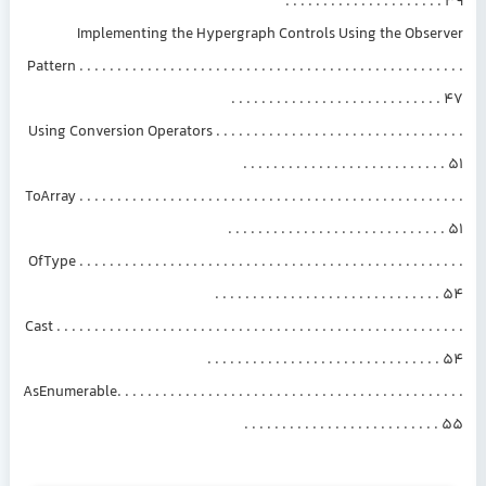
. . . . . . . . . . . . . . . . . . . . . 39
Implementing the Hypergraph Controls Using the Observer
Pattern . . . . . . . . . . . . . . . . . . . . . . . . . . . . . . . . . . . . . . . . . . . . . . . . . . .
. . . . . . . . . . . . . . . . . . . . . . . . . . . . 47
Using Conversion Operators . . . . . . . . . . . . . . . . . . . . . . . . . . . . . . . . .
. . . . . . . . . . . . . . . . . . . . . . . . . . . 51
ToArray . . . . . . . . . . . . . . . . . . . . . . . . . . . . . . . . . . . . . . . . . . . . . . . . . . .
. . . . . . . . . . . . . . . . . . . . . . . . . . . . . 51
OfType . . . . . . . . . . . . . . . . . . . . . . . . . . . . . . . . . . . . . . . . . . . . . . . . . . .
. . . . . . . . . . . . . . . . . . . . . . . . . . . . . . 54
Cast . . . . . . . . . . . . . . . . . . . . . . . . . . . . . . . . . . . . . . . . . . . . . . . . . . . . . .
. . . . . . . . . . . . . . . . . . . . . . . . . . . . . . . 54
AsEnumerable. . . . . . . . . . . . . . . . . . . . . . . . . . . . . . . . . . . . . . . . . . . . . .
. . . . . . . . . . . . . . . . . . . . . . . . . . 55