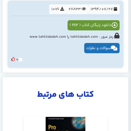
1076
28833
1394/07/27
دانلود رایگان کتاب ( PDF )
رمز عبور : tahlildadeh.com یا www.tahlildadeh.com
سوالات و نظرات
0
کتاب های مرتبط