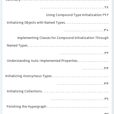
Summary. . . . . . . . . . . . . . . . . . . . . . . . . . . . . . . . . . . . . . . . . . . . . . . . . .
. . . . . . . . . . . . . . . . . . . . . . . . . . . . . . . . . . . . 28
2 Using Compound Type Initialization 29
Initializing Objects with Named Types. . . . . . . . . . . . . . . . . . . . . . . . .
. . . . . . . . . . . . . . . . . . . . . . 30
Implementing Classes for Compound Initialization Through
Named Types. . . . . . . . . . . . . . . . . . . . . . . . . . . . . . . . . . . . . . . . . . . . . .
. . . . . . . . . . . . . . . . . . . . . . . . . 32
Understanding Auto-Implemented Properties. . . . . . . . . . . . . . . . . .
. . . . . . . . . . . . 34
Initializing Anonymous Types . . . . . . . . . . . . . . . . . . . . . . . . . . . . . . . .
. . . . . . . . . . . . . . . . . . . . . . . . . . 34
Initializing Collections. . . . . . . . . . . . . . . . . . . . . . . . . . . . . . . . . . . . . .
. . . . . . . . . . . . . . . . . . . . . . . . . . . . . . 36
Finishing the Hypergraph . . . . . . . . . . . . . . . . . . . . . . . . . . . . . . . . . . .