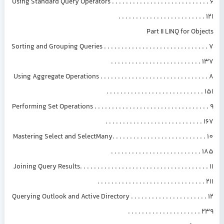
6 Using Standard Query Operators . . . . . . . . . . . . . . . . . . . . . . . . . . . .
. . . . . . . . . . . . . . . . . . . . . . . . . 121
Part II LINQ for Objects
7 Sorting and Grouping Queries . . . . . . . . . . . . . . . . . . . . . . . . . . . . . .
. . . . . . . . . . . . . . . . . . . . . . . . . . 137
8 Using Aggregate Operations . . . . . . . . . . . . . . . . . . . . . . . . . . . . . . .
. . . . . . . . . . . . . . . . . . . . . . . . . . . . 151
9 Performing Set Operations . . . . . . . . . . . . . . . . . . . . . . . . . . . . . . . . .
. . . . . . . . . . . . . . . . . . . . . . . . . . . . 167
10 Mastering Select and SelectMany. . . . . . . . . . . . . . . . . . . . . . . . . . .
. . . . . . . . . . . . . . . . . . . . . . . . . . 185
11 Joining Query Results. . . . . . . . . . . . . . . . . . . . . . . . . . . . . . . . . . . . .
. . . . . . . . . . . . . . . . . . . . . . . . . . . . . . . 211
12 Querying Outlook and Active Directory . . . . . . . . . . . . . . . . . . . . . .
. . . . . . . . . . . . . . . . . . . . . 239