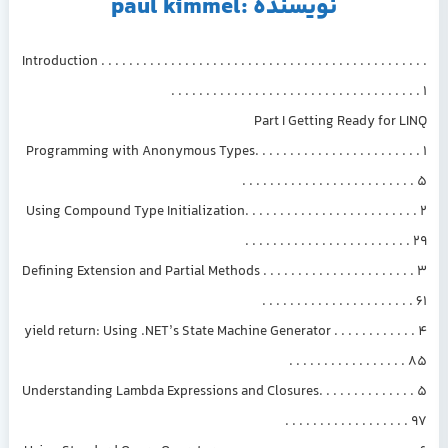
نویسنده :paul kimmel
Introduction . . . . . . . . . . . . . . . . . . . . . . . . . . . . . . . . . . . . . . . . . . . . . . .
. . . . . . . . . . . . . . . . . . . . . . . . . . . . . . . . . . . . 1
Part I Getting Ready for LINQ
1 Programming with Anonymous Types. . . . . . . . . . . . . . . . . . . . . . . .
. . . . . . . . . . . . . . . . . . . . . . . . . 5
2 Using Compound Type Initialization. . . . . . . . . . . . . . . . . . . . . . . . .
. . . . . . . . . . . . . . . . . . . . . . . . 29
3 Defining Extension and Partial Methods . . . . . . . . . . . . . . . . . . . . . .
. . . . . . . . . . . . . . . . . . . . . . 61
4 yield return: Using .NET’s State Machine Generator . . . . . . . . . . . .
. . . . . . . . . . . . . . . . . 85
5 Understanding Lambda Expressions and Closures. . . . . . . . . . . . . .
. . . . . . . . . . . . . . . . . . 97