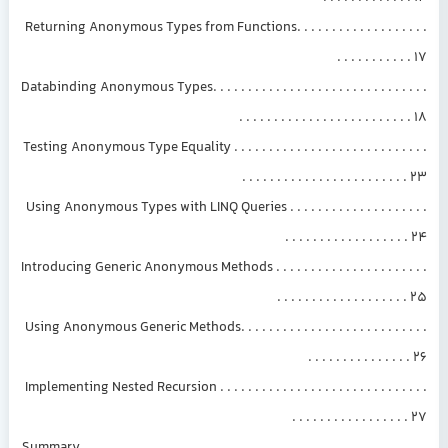
Returning Anonymous Types from Functions. . . . . . . . . . . . . . . . . . .
. . . . . . . . . . . 17
Databinding Anonymous Types. . . . . . . . . . . . . . . . . . . . . . . . . . . . . . .
. . . . . . . . . . . . . . . . . . . . . . . . . 18
Testing Anonymous Type Equality . . . . . . . . . . . . . . . . . . . . . . . . . . . .
. . . . . . . . . . . . . . . . . . . . . . . . 23
Using Anonymous Types with LINQ Queries . . . . . . . . . . . . . . . . . . . .
. . . . . . . . . . . . . . . . . . 24
Introducing Generic Anonymous Methods . . . . . . . . . . . . . . . . . . . . . .
. . . . . . . . . . . . . . . . . . . 25
Using Anonymous Generic Methods. . . . . . . . . . . . . . . . . . . . . . . . . . .
. . . . . . . . . . . . . . . 26
Implementing Nested Recursion . . . . . . . . . . . . . . . . . . . . . . . . . . . . . .
. . . . . . . . . . . . . . . . . 27