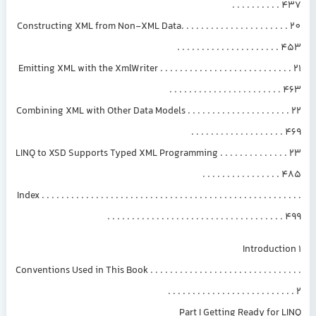
. . . . . . . . . . 437
20 Constructing XML from Non-XML Data. . . . . . . . . . . . . . . . . . . . . .
. . . . . . . . . . . . . . . . . . . . . 453
21 Emitting XML with the XmlWriter . . . . . . . . . . . . . . . . . . . . . . . . . . .
. . . . . . . . . . . . . . . . . . . . . . . 463
22 Combining XML with Other Data Models . . . . . . . . . . . . . . . . . . . . .
. . . . . . . . . . . . . . . . . . . 469
23 LINQ to XSD Supports Typed XML Programming . . . . . . . . . . . . . .
. . . . . . . . . . . . . . . . 485
Index . . . . . . . . . . . . . . . . . . . . . . . . . . . . . . . . . . . . . . . . . . . . . . . . . . . . .
. . . . . . . . . . . . . . . . . . . . . . . . . . . . . . . . . . . . 499
Introduction 1
Conventions Used in This Book . . . . . . . . . . . . . . . . . . . . . . . . . . . . . . .
. . . . . . . . . . . . . . . . . . . . . . . . . . 2
Part I Getting Ready for LINQ