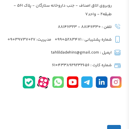
روبروی اتاق اصناف - جنب داروخانه ستارگان - پلاک 561 -
طبقه2 - واحد7
تلفن : 88146330 - 88146323
شماره پشتیبانی : 09905283471
مدیریت: 09039737027
ایمیل : tahlildadehins@gmail.com
شماره کارت : 6104338929232656