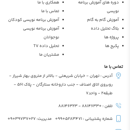
دوره های آموزش برنامه
همکاری با ما
نویسی
تماس با ما
آموزش گام به گام
آموزش برنامه نویسی کودکان
بلاگ تحلیل داده
آموزش برنامه نویسی
پروژه ها
نوجوانان
پکیج ها
تحلیل داده TV
مشتریان ما
تماس با ما
آدرس : تهران - خیابان شریعتی - بالاتر از متروی بهار شیراز -
روبروی اتاق اصناف - جنب داروخانه ستارگان - پلاک 561 -
طبقه2 - واحد7
تلفن : 88146330 - 88146323
شماره پشتیبانی : 09905283471
مدیریت: 09039737027