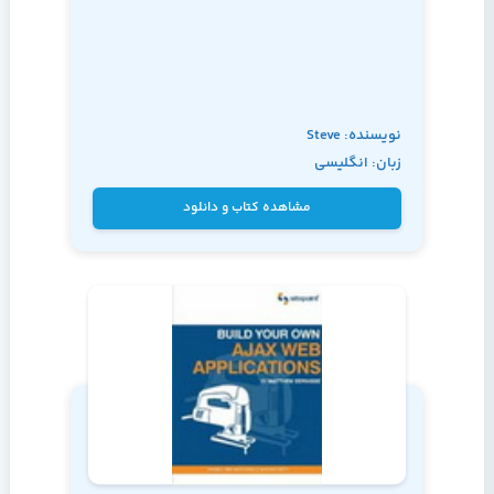
نویسنده: Steve
زبان: انگلیسی
Holzner,PhD
مشاهده کتاب و دانلود