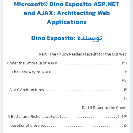
Microsoft® Dino Esposito ASP.NET
and AJAX: Architecting Web
Applications
نویسنده :Dino Esposito
Part I The (Much Needed) Facelift for the Old Web
1 Under the Umbrella of AJAX. . . . . . . . . . . . . . . . . . . . . . . . . . . . . . . 3
2 The Easy Way to AJAX . . . . . . . . . . . . . . . . . . . . . . . . . . . . . . . . . . .
27
3 AJAX Architectures . . . . . . . . . . . . . . . . . . . . . . . . . . . . . . . . . . . . . .
61
Part II Power to the Client
4 A Better and Richer JavaScript . . . . . . . . . . . . . . . . . . . . . . . . . . . 101
5 JavaScript Libraries . . . . . . . . . . . . . . . . . . . . . . . . . . . . . . . . . . . . .