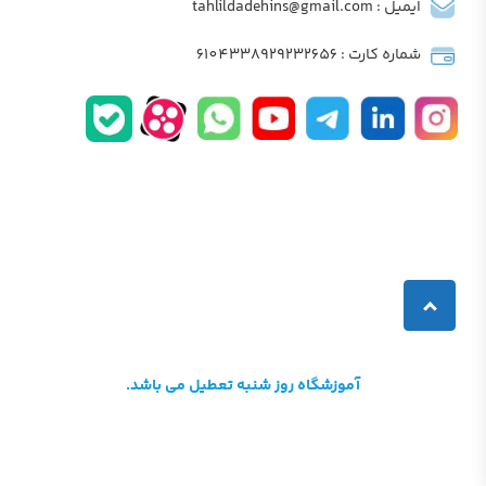
ایمیل : tahlildadehins@gmail.com
شماره کارت : 6104338929232656
آموزشگاه روز شنبه تعطیل می باشد.