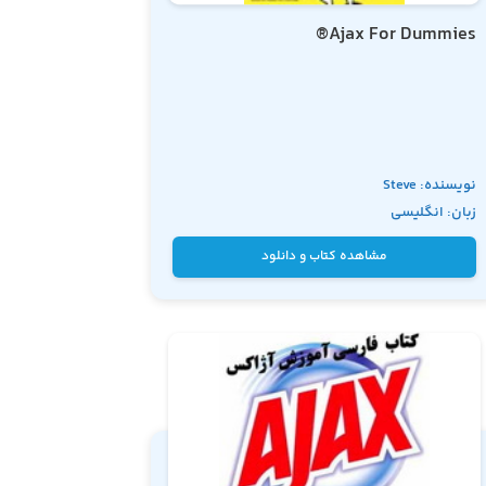
Ajax For Dummies®
نویسنده: Steve
زبان: انگلیسی
Holzner,PhD
مشاهده کتاب و دانلود