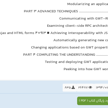
PART 3 ADVANCED TECHNIQUES ...............................
PART 4 COMPLETING THE UNDERSTANDING ................
835
26487
 رایگان کتاب ( PDF )