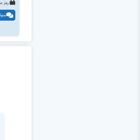
رمز عبور : tahlildadeh.com ی
سوال