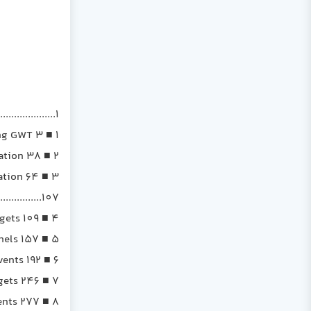
................1
1 ■ Introducing GWT 3
2 ■ Creating the default application 38
3 ■ Advancing to your own application 64
............107
4 ■ Working with widgets 109
5 ■ Working with panels 157
6 ■ Handling events 192
7 ■ Creating composite widgets 246
8 ■ Building JSNI components 277