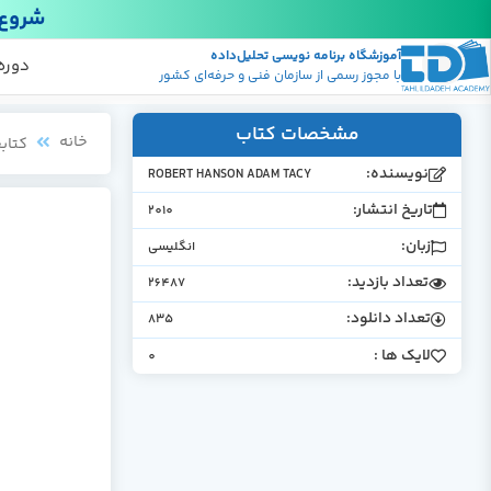
شروع 
آموزشگاه برنامه نویسی تحلیل‌داده
پکیج
منابع
دوره
با مجوز رسمی از سازمان فنی و حرفه‌ای کشور
مشخصات کتاب
خانه
کتابخ
نویسنده:
ROBERT HANSON ADAM TACY
تاریخ انتشار:
2010
زبان:
انگلیسی
تعداد بازدید:
26487
تعداد دانلود:
835
لایک ها :
0