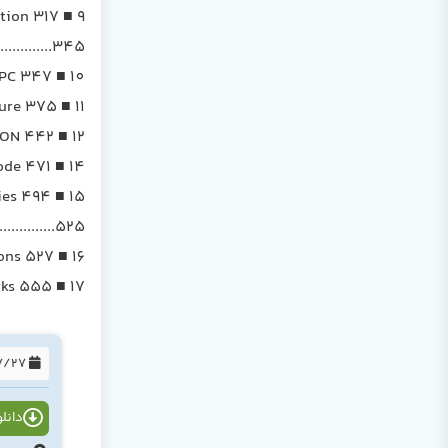
9 ■ Modularizing an application 317
............345
10 ■ Communicating with GWT-RPC 347
11 ■ Examining client-side RPC architecture 375
12 ■ Classic Ajax and HTML forms 40913 ■ Achieving interoperability with JSON 442
14 ■ Automatically generating new code 471
15 ■ Changing applications based on GWT properties 494
..........525
16 ■ Testing and deploying GWT applications 527
17 ■ Peeking into how GWT works 555
1394/07/27
دانلود