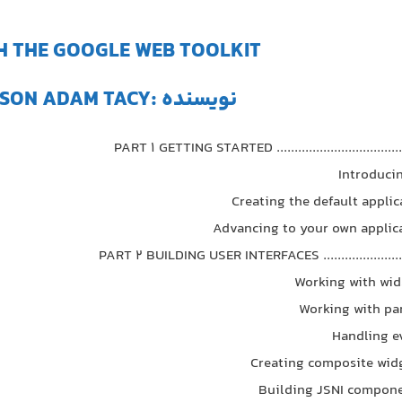
H THE GOOGLE WEB TOOLKIT
نویسنده :ROBERT HANSON ADAM TACY
PART 1 GETTING STARTED .......................................
PART 2 BUILDING USER INTERFACES .........................