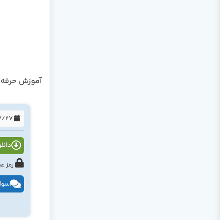
آموزش حرفه ای  2013
1394/07/27
دانلود
رمز عبور : tahlildadeh.com ی
سوال