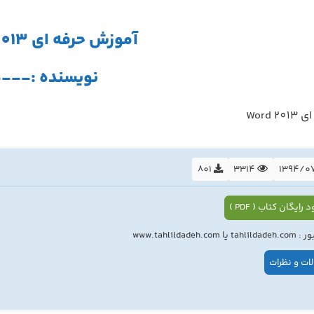
آموزش حرفه ای Word 2013
نویسنده :---
Word
801
3314
 رایگان کتاب ( PDF )
ا www.tahlildadeh.com
ات و نظرات