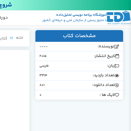
شروع 
آموزشگاه برنامه نویسی تحلیل‌داده
پکیج
منابع
دوره
با مجوز رسمی از سازمان فنی و حرفه‌ای کشور
مشخصات کتاب
خانه
کتابخ
نویسنده:
----
تاریخ انتشار:
2015
زبان:
فارسی
تعداد بازدید:
3314
تعداد دانلود:
801
لایک ها :
0