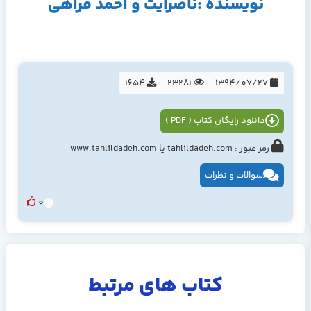
نویسنده :ناصرآیت و احمد فراهی
1654
23281
1394/07/27
دانلود رایگان کتاب ( PDF )
رمز عبور : tahlildadeh.com یا www.tahlildadeh.com
سوالات و نظرات
0
کتاب های مرتبط