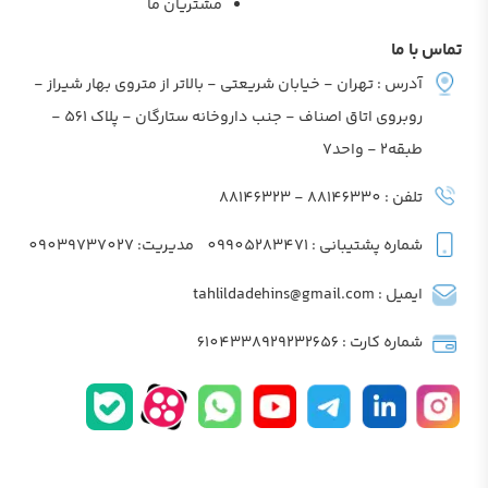
مشتریان ما
تماس با ما
آدرس : تهران - خیابان شریعتی - بالاتر از متروی بهار شیراز -
روبروی اتاق اصناف - جنب داروخانه ستارگان - پلاک 561 -
طبقه2 - واحد7
تلفن : 88146330 - 88146323
شماره پشتیبانی : 09905283471
مدیریت: 09039737027
ایمیل : tahlildadehins@gmail.com
شماره کارت : 6104338929232656