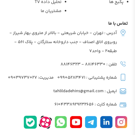
پکیج ها
تحلیل داده TV
مشتریان ما
تماس با ما
آدرس : تهران - خیابان شریعتی - بالاتر از متروی بهار شیراز -
روبروی اتاق اصناف - جنب داروخانه ستارگان - پلاک 561 -
طبقه2 - واحد7
تلفن : 88146330 - 88146323
شماره پشتیبانی : 09905283471
مدیریت: 09039737027
ایمیل : tahlildadehins@gmail.com
شماره کارت : 6104338929232656