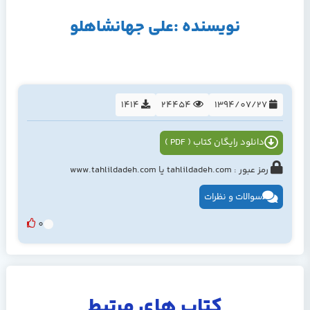
نویسنده :علی جهانشاهلو
1414
24454
1394/07/27
دانلود رایگان کتاب ( PDF )
رمز عبور : tahlildadeh.com یا www.tahlildadeh.com
سوالات و نظرات
0
کتاب های مرتبط