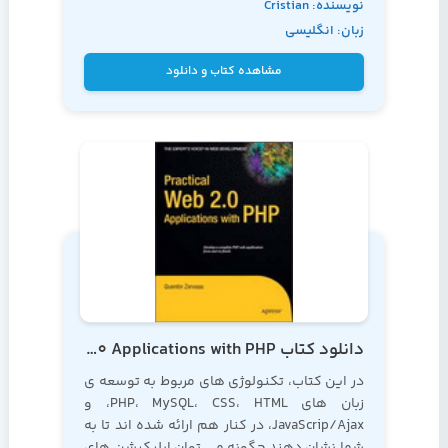
نویسنده: Cristian
چگونه می توانید یک کاتالوگ محصولات را ایجاد
زبان: انگلیسی
و کنترل نمایید
Darie و Emilian
Balanescu
مشاهده کتاب و دانلود
دانلود کتاب Practical Web 2.0 Applications with PHP
در این کتاب، تکنولوژی های مربوط به توسعه ی
زبان های PHP، MySQL، CSS، HTML، و
JavaScrip/Ajax، در کنار هم ارائه شده اند تا به