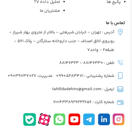
پکیج ها
تحلیل داده TV
مشتریان ما
تماس با ما
آدرس : تهران - خیابان شریعتی - بالاتر از متروی بهار شیراز -
روبروی اتاق اصناف - جنب داروخانه ستارگان - پلاک 561 -
طبقه2 - واحد7
تلفن : 88146330 - 88146323
شماره پشتیبانی : 09905283471
مدیریت: 09039737027
ایمیل : tahlildadehins@gmail.com
شماره کارت : 6104338929232656