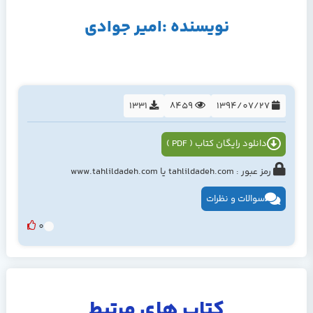
نویسنده :امیر جوادی
1331
8459
1394/07/27
دانلود رایگان کتاب ( PDF )
رمز عبور : tahlildadeh.com یا www.tahlildadeh.com
سوالات و نظرات
0
کتاب های مرتبط