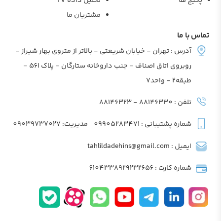
پکیج ها
تحلیل داده TV
مشتریان ما
تماس با ما
آدرس : تهران - خیابان شریعتی - بالاتر از متروی بهار شیراز -
روبروی اتاق اصناف - جنب داروخانه ستارگان - پلاک 561 -
طبقه2 - واحد7
تلفن : 88146330 - 88146323
شماره پشتیبانی : 09905283471
مدیریت: 09039737027
ایمیل : tahlildadehins@gmail.com
شماره کارت : 6104338929232656