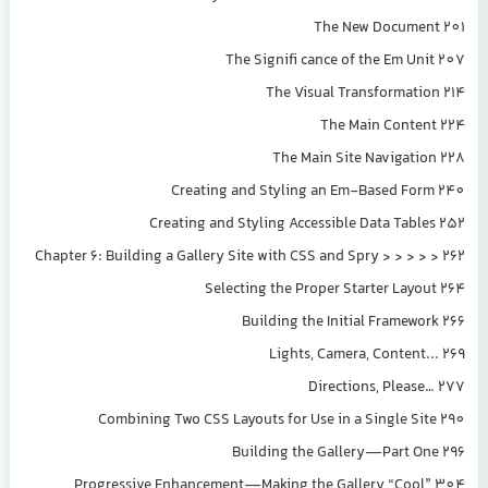
The New Document 201
The Signifi cance of the Em Unit 207
The Visual Transformation 214
The Main Content 224
The Main Site Navigation 228
Creating and Styling an Em-Based Form 240
Creating and Styling Accessible Data Tables 252
Chapter 6: Building a Gallery Site with CSS and Spry > > > > > 262
Selecting the Proper Starter Layout 264
Building the Initial Framework 266
Lights, Camera, Content... 269
Directions, Please… 277
Combining Two CSS Layouts for Use in a Single Site 290
Building the Gallery—Part One 296
Progressive Enhancement—Making the Gallery “Cool” 304