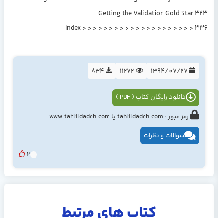
Getting the Validation Gold Star 323
Index > > > > > > > > > > > > > > > > > > > > > 336
834
11272
1394/07/27
دانلود رایگان کتاب ( PDF )
رمز عبور : tahlildadeh.com یا www.tahlildadeh.com
سوالات و نظرات
2
کتاب های مرتبط