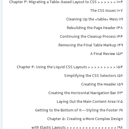
Chapter 3: Migrating a Table-based Layout to CSS > > > > > > 104
The CSS Issues 107
Cleaning Up the <table> Mess 119
Rebuilding the Page Header 138
Continuing the Cleanup Process 144
Removing the Final Table Markup 149
A Final Review 153
Chapter 4: Using the Liquid CSS Layouts > > > > > > > > > 154
Simplifying the CSS Selectors 156
Creating the Header 159
Creating the Horizontal Navigation Bar 163
Laying Out the Main Content Area 175
Getting to the Bottom of it—Styling the Footer 191
Chapter 5: Creating a More Complex Design
with Elastic Layouts > > > > > > > > > > > > > > > > 198