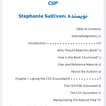
CS3
نویسنده :Stephanie Sullivan
Table of Contents
Acknowledgments vi
Introduction > > > > > > > > > > > > > > > > > > > viii
Who Should Read this Book? x
How is the Book Structured? x
Files and Reference Material xi
About the Authors xi
Chapter 1: Laying the CSS Groundwork > > > > > > > > > > > 2
The (X)HTML Document 5
The CSS Document 10
Manipulating the Natural Flow 27