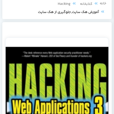
خانه
کتابخانه
Hacking
آموزش هك سايت,جلوگيري از هك سايت