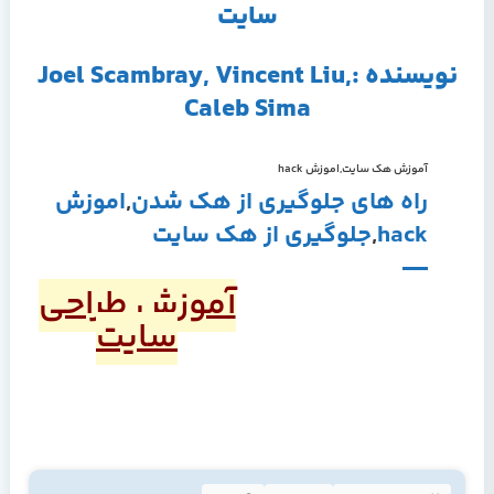
سايت
نویسنده :Joel Scambray, Vincent Liu,
Caleb Sima
آموزش هك سايت
,
اموزش hack
راه هاي جلوگيري از هك شدن
,
اموزش
hack
,
جلوگيري از هك سايت
آموزش طراحي
سايت