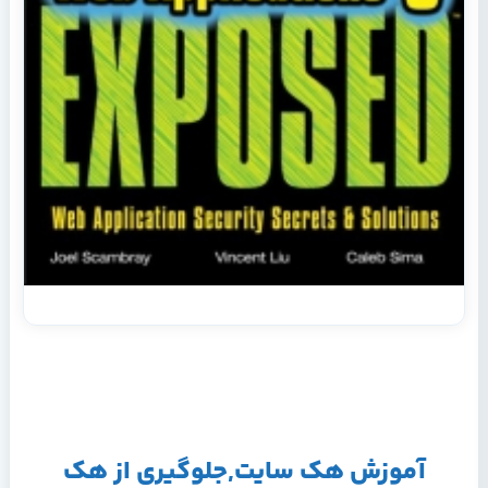
آموزش هك سايت,جلوگيري از هك