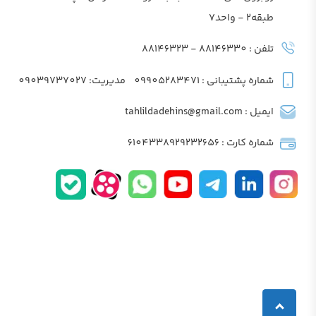
طبقه2 - واحد7
تلفن : 88146330 - 88146323
شماره پشتیبانی : 09905283471
مدیریت: 09039737027
ایمیل : tahlildadehins@gmail.com
شماره کارت : 6104338929232656