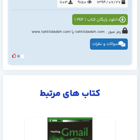
1103
9150
1394/07/27
دانلود رایگان کتاب ( PDF )
رمز عبور : tahlildadeh.com یا www.tahlildadeh.com
سوالات و نظرات
5
کتاب های مرتبط