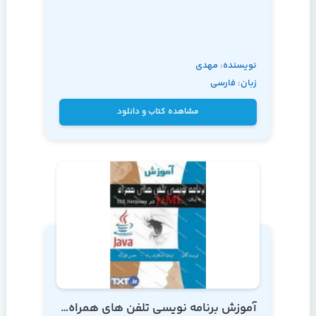
نویسنده: مهدی
زبان: فارسی
محبیان
مشاهده کتاب و دانلود
آموزش برنامه نویسی تلفن های همراه به زبان J2ME در IDE NetBeans