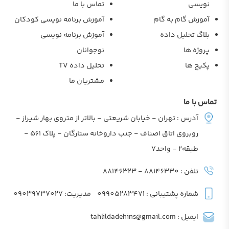
نویسی
تماس با ما
آموزش گام به گام
آموزش برنامه نویسی کودکان
بلاگ تحلیل داده
آموزش برنامه نویسی
پروژه ها
نوجوانان
پکیج ها
تحلیل داده TV
مشتریان ما
تماس با ما
آدرس : تهران - خیابان شریعتی - بالاتر از متروی بهار شیراز -
روبروی اتاق اصناف - جنب داروخانه ستارگان - پلاک 561 -
طبقه2 - واحد7
تلفن : 88146330 - 88146323
شماره پشتیبانی : 09905283471
مدیریت: 09039737027
ایمیل : tahlildadehins@gmail.com