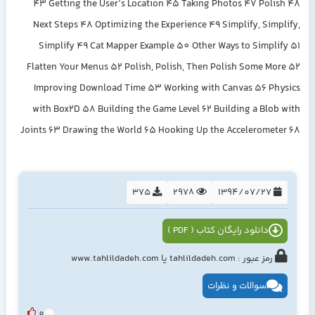
43 Getting the User’s Location 45 Taking Photos 47 Polish 48
Next Steps 48 Optimizing the Experience 49 Simplify, Simplify,
Simplify 49 Cat Mapper Example 50 Other Ways to Simplify 51
Flatten Your Menus 52 Polish, Polish, Then Polish Some More 52
Improving Download Time 53 Working with Canvas 56 Physics
with Box2D 58 Building the Game Level 62 Building a Blob with
Joints 63 Drawing the World 65 Hooking Up the Accelerometer 68
375
2978
1394/07/27
دانلود رایگان کتاب ( PDF )
رمز عبور : tahlildadeh.com یا www.tahlildadeh.com
سوالات و نظرات
0