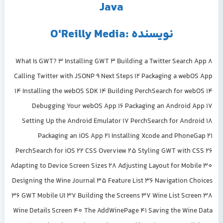
Java
نویسنده :O'Reilly Media
What Is GWT? 3 Installing GWT 3 Building a Twitter Search App 8
Calling Twitter with JSONP 9 Next Steps 12 Packaging a webOS App
14 Installing the webOS SDK 14 Building PerchSearch for webOS 14
Debugging Your webOS App 16 Packaging an Android App 17
Setting Up the Android Emulator 17 PerchSearch for Android 18
Packaging an iOS App 21 Installing Xcode and PhoneGap 21
PerchSearch for iOS 22 CSS Overview 25 Styling GWT with CSS 26
Adapting to Device Screen Sizes 28 Adjusting Layout for Mobile 30
Designing the Wine Journal 35 Feature List 36 Navigation Choices
36 GWT Mobile UI 37 Building the Screens 37 Wine List Screen 38
Wine Details Screen 40 The AddWinePage 41 Saving the Wine Data