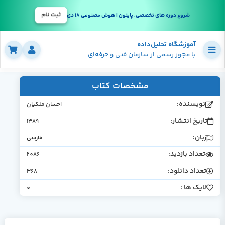
ثبت نام
شروع دوره های تخصصی, پایتون | هوش مصنوعی 18 دی
آموزشگاه تحلیل‌داده
با مجوز رسمی از سازمان فنی و حرفه‌ای
مشخصات کتاب
نویسنده:
احسان ملكيان
تاریخ انتشار:
1389
زبان:
فارسی
تعداد بازدید:
2086
تعداد دانلود:
368
لایک ها :
0