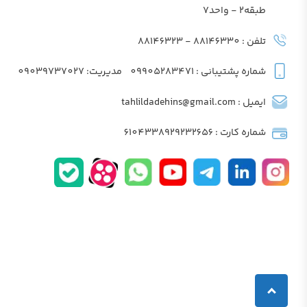
طبقه2 - واحد7
تلفن : 88146330 - 88146323
شماره پشتیبانی : 09905283471
مدیریت: 09039737027
ایمیل : tahlildadehins@gmail.com
شماره کارت : 6104338929232656