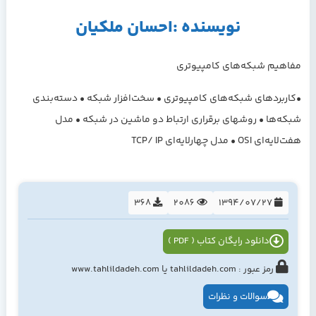
نویسنده :احسان ملكيان
مفاهيم شبکه‌هاي کامپيوتري
•کاربردهاي شبکه‌هاي کامپيوتري • سخت‌افزار شبکه • دسته‌بندي
شبکه‌ها • روشهاي برقراري ارتباط دو ماشين در شبکه • مدل
هفت‌لايه‌اي OSI • مدل چهارلايه‌اي TCP/ IP
368
2086
1394/07/27
دانلود رایگان کتاب ( PDF )
رمز عبور : tahlildadeh.com یا www.tahlildadeh.com
سوالات و نظرات