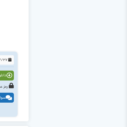
1394/07/27
دانلود
رمز عبور : tahlildadeh.com ی
سوال