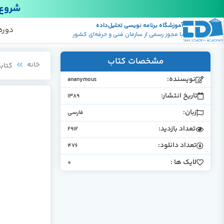
شروع 
آموزشگاه برنامه نویسی تحلیل‌داده
پکیج
منابع
دوره
با مجوز رسمی از سازمان فنی و حرفه‌ای کشور
مشخصات کتاب
خانه
کتابخ
نویسنده:
ananymous
تاریخ انتشار:
1389
زبان:
فارسی
تعداد بازدید:
2912
تعداد دانلود:
476
لایک ها :
0