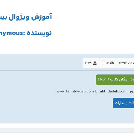
آموزش ویژوال بی
نویسنده :ananymous
476
2912
 رایگان کتاب ( PDF )
ا www.tahlildadeh.com
ات و نظرات