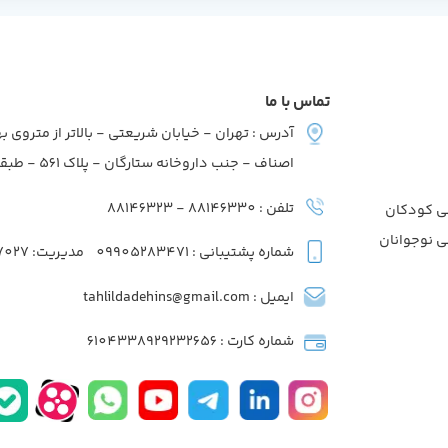
تماس با ما
آدرس : تهران - خیابان شریعتی - بالاتر از متروی به
اصناف - جنب داروخانه ستارگان - پلاک 561 - طبقه2 - واحد7
تلفن : 88146330 - 88146323
ی کودکان
ی نوجوانان
شماره پشتیبانی : 09905283471
مدیریت: 09039737027
ایمیل : tahlildadehins@gmail.com
شماره کارت : 6104338929232656