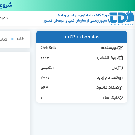
شروع 
آموزشگاه برنامه نویسی تحلیل‌داده
پکیج
منابع
دوره
با مجوز رسمی از سازمان فنی و حرفه‌ای کشور
مشخصات کتاب
خانه
کتابخ
نویسنده:
Chris Sells
تاریخ انتشار:
2003
زبان:
انگلیسی
تعداد بازدید:
3007
تعداد دانلود:
544
لایک ها :
0