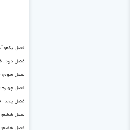
فصل یکم: آشنایی با s
فصل دوم: فرمها 
فصل سوم: Dialogها (Dialogs)
فصل چهارم: مقدمات 
فصل پنجم: ترسیم مت
فصل ششم: ترسیم پیش
فصل هفتم: چاپ ک