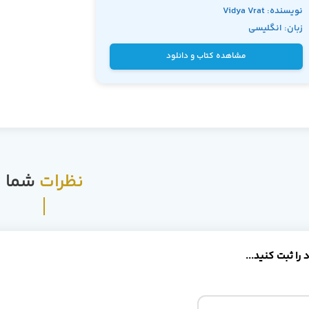
نویسنده: Vidya Vrat
زبان: انگلیسی
Agarwal و James
Huddleston
مشاهده کتاب و دانلود
نظرات
شما
را ثبت کنید...