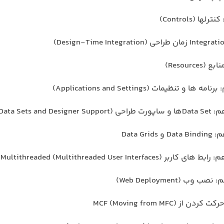
 (Controls)
Resourc)
 و تنظیمات (Applications and Settings)
Data Sets and D)
Data Gr
Multithreaded (Multithreaded User Interfac)
ب (Web Deployment)
ز MCF (Moving from MFC)