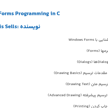
orms Programming in C#
نویسنده :Chris Sells
Windows Form
(Forms)
ترسیم (Drawing Basics)
ن (Drawing Text)
رفته (Advanced Drawing)
ردن (Printing)