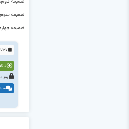
ضمیمه دوم: نماینده 
ضمیمه سوم: پایه های tion Basics
ضمیمه چهارم: اجزاء و کنترلهای
1394/07/27
دانلود
رمز عبور : tahlildadeh.com ی
سوال