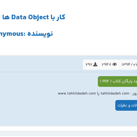
کار با Data Object ها در PHP5
نویسنده :ananymous
797
2948
 رایگان کتاب ( PDF )
ا www.tahlildadeh.com
ات و نظرات