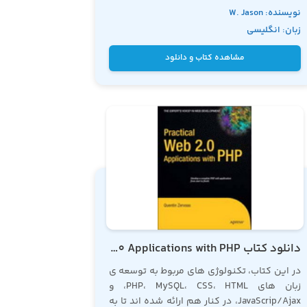
این اساس، به شما توصیه می کنیم که به این
نویسنده: W. Jason
کتاب به عنوان کتابی مرجع در زمینه
آموزش php
نگاه کنید
زبان: انگلیسی
Gilmore
مشاهده کتاب و دانلود
دانلود کتاب Practical Web 2.0 Applications with PHP
در این کتاب، تکنولوژی های مربوط به توسعه ی
زبان های PHP، MySQL، CSS، HTML، و
JavaScrip/Ajax، در کنار هم ارائه شده اند تا به