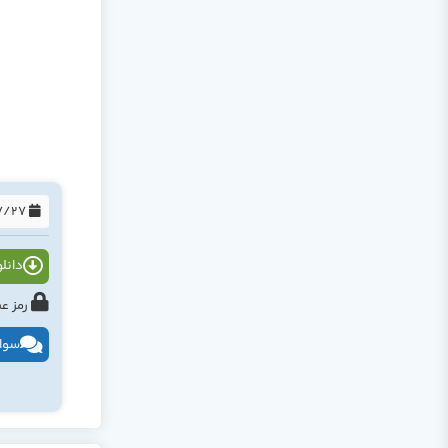
1394/07/27
دانلود
رمز عبور : tahlildadeh.com ی
سوال