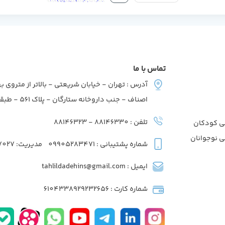
تماس با ما
آدرس : تهران - خیابان شریعتی - بالاتر از متروی به
اصناف - جنب داروخانه ستارگان - پلاک 561 - طبقه2 - واحد7
تلفن : 88146330 - 88146323
ی کودکان
ی نوجوانان
شماره پشتیبانی : 09905283471
مدیریت: 09039737027
ایمیل : tahlildadehins@gmail.com
شماره کارت : 6104338929232656