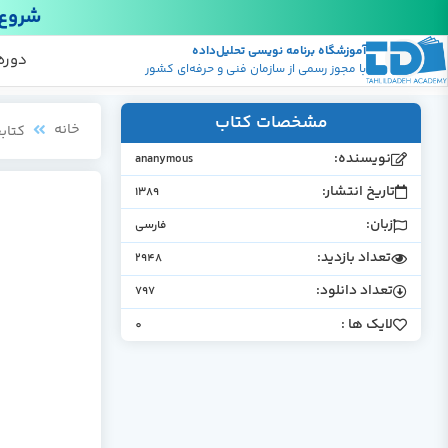
شروع 
آموزشگاه برنامه نویسی تحلیل‌داده
پکیج
منابع
دوره
با مجوز رسمی از سازمان فنی و حرفه‌ای کشور
مشخصات کتاب
خانه
کتابخ
نویسنده:
ananymous
تاریخ انتشار:
1389
زبان:
فارسی
تعداد بازدید:
2948
تعداد دانلود:
797
لایک ها :
0