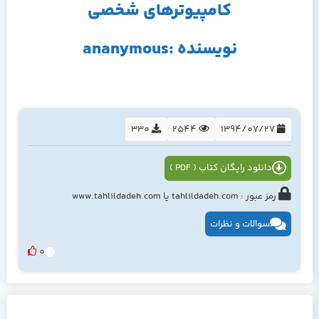
كامپيوترهاي شخصي
نویسنده :ananymous
330
2544
1394/07/27
دانلود رایگان کتاب ( PDF )
رمز عبور : tahlildadeh.com یا www.tahlildadeh.com
سوالات و نظرات
0