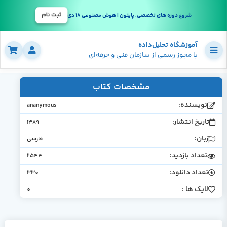
ثبت نام
شروع دوره های تخصصی, پایتون | هوش مصنوعی 18 دی
آموزشگاه تحلیل‌داده
با مجوز رسمی از سازمان فنی و حرفه‌ای
مشخصات کتاب
نویسنده:
ananymous
تاریخ انتشار:
1389
زبان:
فارسی
تعداد بازدید:
2544
تعداد دانلود:
330
لایک ها :
0