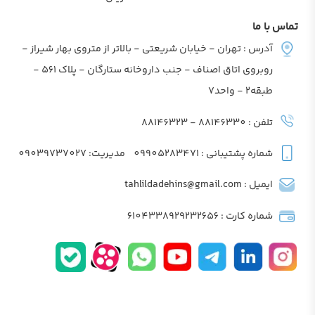
تماس با ما
آدرس : تهران - خیابان شریعتی - بالاتر از متروی بهار شیراز -
روبروی اتاق اصناف - جنب داروخانه ستارگان - پلاک 561 -
طبقه2 - واحد7
تلفن : 88146330 - 88146323
شماره پشتیبانی : 09905283471
مدیریت: 09039737027
ایمیل : tahlildadehins@gmail.com
شماره کارت : 6104338929232656