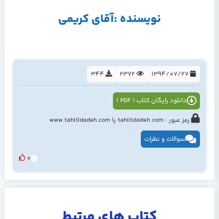
نویسنده :آقای کریمی
344
2372
1394/07/27
دانلود رایگان کتاب ( PDF )
رمز عبور : tahlildadeh.com یا www.tahlildadeh.com
سوالات و نظرات
0
کتاب های مرتبط