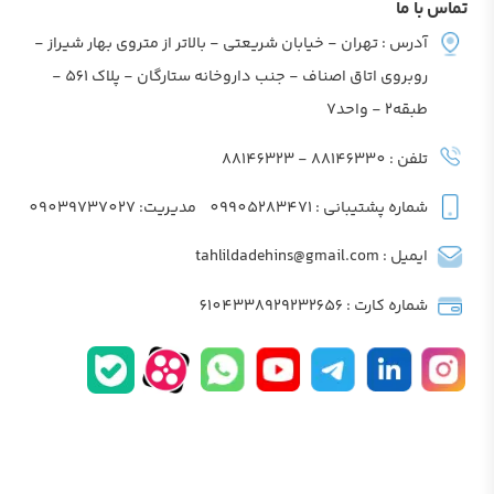
تماس با ما
آدرس : تهران - خیابان شریعتی - بالاتر از متروی بهار شیراز -
روبروی اتاق اصناف - جنب داروخانه ستارگان - پلاک 561 -
طبقه2 - واحد7
تلفن : 88146330 - 88146323
شماره پشتیبانی : 09905283471
مدیریت: 09039737027
ایمیل : tahlildadehins@gmail.com
شماره کارت : 6104338929232656