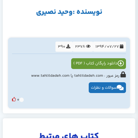
نویسنده :وحید نصیری
390
2378
1394/07/27
دانلود رایگان کتاب ( PDF )
رمز عبور : tahlildadeh.com یا www.tahlildadeh.com
سوالات و نظرات
0
کتاب های مرتبط