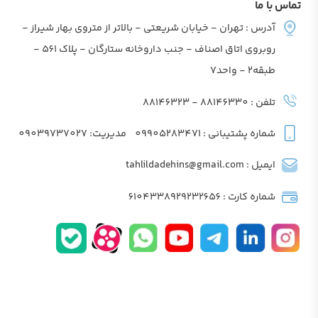
تماس با ما
آدرس : تهران - خیابان شریعتی - بالاتر از متروی بهار شیراز -
روبروی اتاق اصناف - جنب داروخانه ستارگان - پلاک 561 -
طبقه2 - واحد7
تلفن : 88146330 - 88146323
شماره پشتیبانی : 09905283471
مدیریت: 09039737027
ایمیل : tahlildadehins@gmail.com
شماره کارت : 6104338929232656