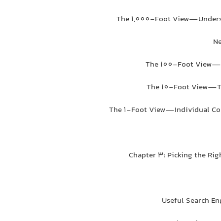
The 1,000-Foot View—Unders
N
The 100-Foot View—
The 10-Foot View—
The 1-Foot View—Individual Co
Chapter 3: Picking the Rig
Useful Search En