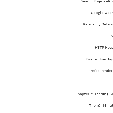
Search Engine–Pr
Google Webm
Relevancy Deter
S
HTTP Head
Firefox User Ag
Firefox Render
Chapter 4: Finding 
The 15-Minut