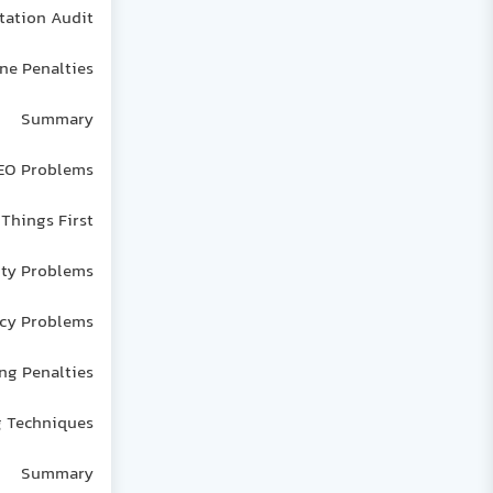
ation Audit
ne Penalties
Summary
SEO Problems
 Things First
ity Problems
ncy Problems
ing Penalties
g Techniques
Summary