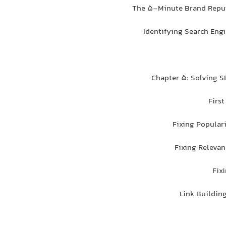
The 5-Minute Brand Reput
Identifying Search Engi
Chapter 5: Solving 
First
Fixing Popular
Fixing Releva
Fix
Link Buildin