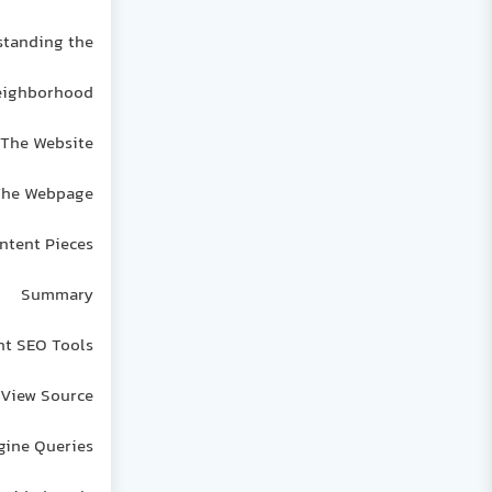
tanding the
eighborhood
The Website
The Webpage
ntent Pieces
Summary
ht SEO Tools
View Source
gine Queries