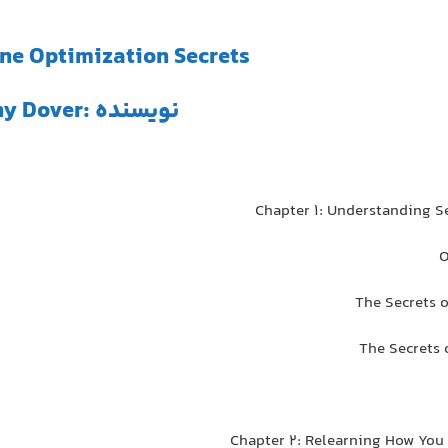
ne Optimization Secrets
نویسنده :Danny Dover
Chapter 1: Understanding S
O
The Secrets o
The Secrets 
Chapter 2: Relearning How You