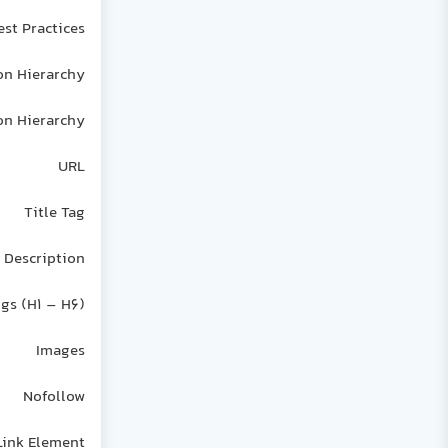
est Practices
on Hierarchy
on Hierarchy
URL
Title Tag
 Description
gs (H1 – H6)
Images
Nofollow
Link Element