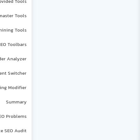
ovided Tools
aster Tools
mining Tools
EO Toolbars
er Analyzer
ent Switcher
ing Modifier
Summary
SEO Problems
e SEO Audit