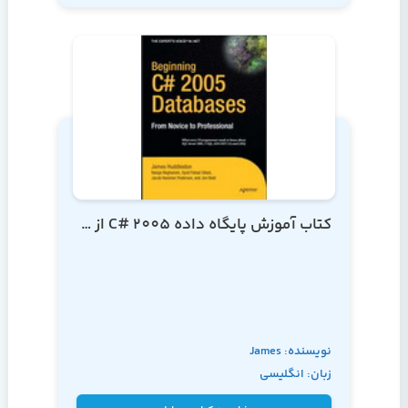
کتاب آموزش پایگاه داده C# 2005 از مقدماتی تا پیشرفته
نویسنده: James
زبان: انگلیسی
Huddleston