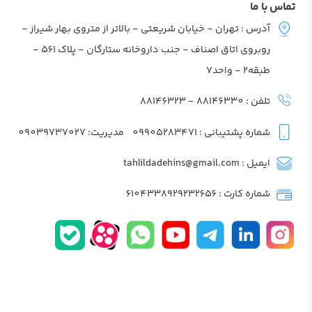
تماس با ما
آدرس : تهران - خیابان شریعتی - بالاتر از متروی بهار شیراز -
روبروی اتاق اصناف - جنب داروخانه ستارگان - پلاک 561 -
طبقه2 - واحد7
تلفن : 88146330 - 88146323
شماره پشتیبانی : 09905283471
مدیریت: 09039737027
ایمیل : tahlildadehins@gmail.com
شماره کارت : 6104338929232656