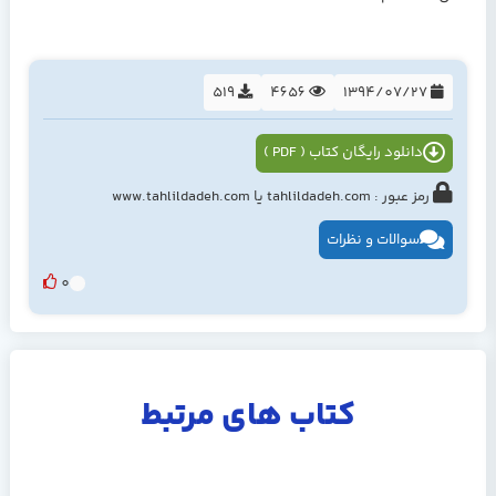
519
4656
1394/07/27
دانلود رایگان کتاب ( PDF )
رمز عبور : tahlildadeh.com یا www.tahlildadeh.com
سوالات و نظرات
0
کتاب های مرتبط