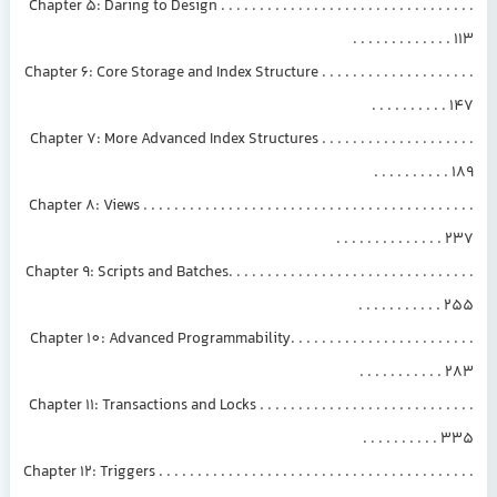
Chapter 5: Daring to Design . . . . . . . . . . . . . . . . . . . . . . . . . . . . . . . . .
. . . . . . . . . . . . . 113
Chapter 6: Core Storage and Index Structure . . . . . . . . . . . . . . . . . . . .
. . . . . . . . . . 147
Chapter 7: More Advanced Index Structures . . . . . . . . . . . . . . . . . . . .
. . . . . . . . . . 189
Chapter 8: Views . . . . . . . . . . . . . . . . . . . . . . . . . . . . . . . . . . . . . . . . . . .
. . . . . . . . . . . . . . 237
Chapter 9: Scripts and Batches. . . . . . . . . . . . . . . . . . . . . . . . . . . . . . . .
. . . . . . . . . . . 255
Chapter 10: Advanced Programmability. . . . . . . . . . . . . . . . . . . . . . . .
. . . . . . . . . . . 283
Chapter 11: Transactions and Locks . . . . . . . . . . . . . . . . . . . . . . . . . . . .
. . . . . . . . . . 335
Chapter 12: Triggers . . . . . . . . . . . . . . . . . . . . . . . . . . . . . . . . . . . . . . . . .