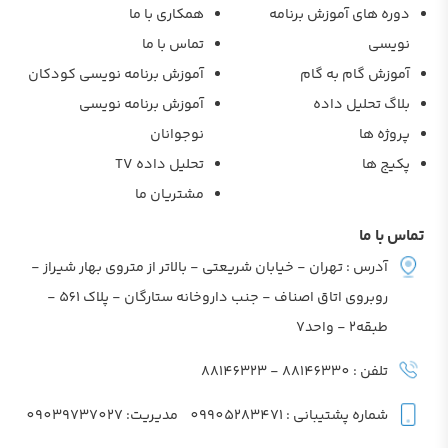
دوره های آموزش برنامه
همکاری با ما
نویسی
تماس با ما
آموزش گام به گام
آموزش برنامه نویسی کودکان
بلاگ تحلیل داده
آموزش برنامه نویسی
پروژه ها
نوجوانان
پکیج ها
تحلیل داده TV
مشتریان ما
تماس با ما
آدرس : تهران - خیابان شریعتی - بالاتر از متروی بهار شیراز -
روبروی اتاق اصناف - جنب داروخانه ستارگان - پلاک 561 -
طبقه2 - واحد7
تلفن : 88146330 - 88146323
شماره پشتیبانی : 09905283471
مدیریت: 09039737027