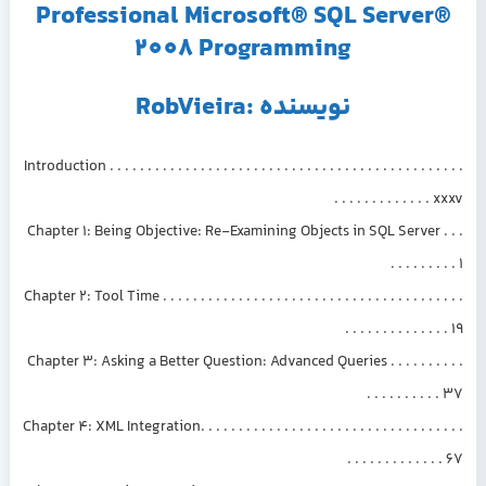
Professional Microsoft® SQL Server®
2008 Programming
نویسنده :RobVieira
Introduction . . . . . . . . . . . . . . . . . . . . . . . . . . . . . . . . . . . . . . . . . . . . . . .
. . . . . . . . . . . . . xxxv
Chapter 1: Being Objective: Re-Examining Objects in SQL Server . . .
. . . . . . . . . 1
Chapter 2: Tool Time . . . . . . . . . . . . . . . . . . . . . . . . . . . . . . . . . . . . . . . .
. . . . . . . . . . . . . . 19
Chapter 3: Asking a Better Question: Advanced Queries . . . . . . . . . .
. . . . . . . . . . 37
Chapter 4: XML Integration. . . . . . . . . . . . . . . . . . . . . . . . . . . . . . . . . . .
. . . . . . . . . . . . . 67