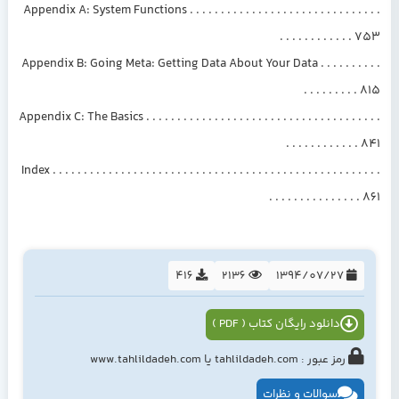
Appendix A: System Functions . . . . . . . . . . . . . . . . . . . . . . . . . . . . . . .
. . . . . . . . . . . . 753
Appendix B: Going Meta: Getting Data About Your Data . . . . . . . . . .
. . . . . . . . . 815
Appendix C: The Basics . . . . . . . . . . . . . . . . . . . . . . . . . . . . . . . . . . . . . .
. . . . . . . . . . . . 841
Index . . . . . . . . . . . . . . . . . . . . . . . . . . . . . . . . . . . . . . . . . . . . . . . . . . . . .
. . . . . . . . . . . . . . . 861
416
2136
1394/07/27
دانلود رایگان کتاب ( PDF )
رمز عبور : tahlildadeh.com یا www.tahlildadeh.com
سوالات و نظرات