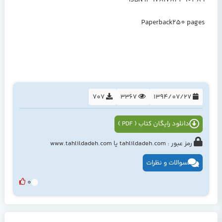
ISBN 139781784390389
Paperback250 pages
707
3367
1394/07/27
دانلود رایگان کتاب ( PDF )
رمز عبور : tahlildadeh.com یا www.tahlildadeh.com
سوالات و نظرات
0