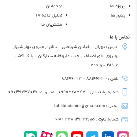
پروژه ها
نوجوانان
پکیج ها
تحلیل داده TV
مشتریان ما
تماس با ما
آدرس : تهران - خیابان شریعتی - بالاتر از متروی بهار شیراز -
روبروی اتاق اصناف - جنب داروخانه ستارگان - پلاک 561 -
طبقه2 - واحد7
تلفن : 88146330 - 88146323
شماره پشتیبانی : 09905283471
مدیریت: 09039737027
ایمیل : tahlildadehins@gmail.com
شماره کارت : 6104338929232656