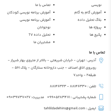
نویسی
تماس با ما
آموزش گام به گام
آموزش برنامه نویسی کودکان
بلاگ تحلیل داده
آموزش برنامه نویسی
پروژه ها
نوجوانان
پکیج ها
تحلیل داده TV
مشتریان ما
تماس با ما
آدرس : تهران - خیابان شریعتی - بالاتر از متروی بهار شیراز -
روبروی اتاق اصناف - جنب داروخانه ستارگان - پلاک 561 -
طبقه2 - واحد7
تلفن : 88146330 - 88146323
شماره پشتیبانی : 09905283471
مدیریت: 09039737027
ایمیل : tahlildadehins@gmail.com