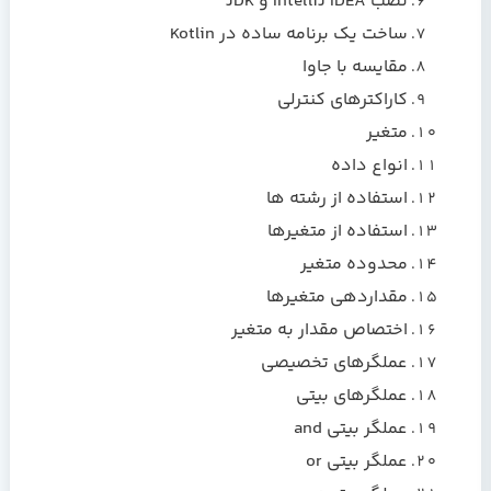
نصب IntelliJ IDEA و JDK
ساخت یک برنامه ساده در Kotlin
مقایسه با جاوا
کاراکترهای کنترلی
متغیر
انواع داده
استفاده از رشته ها
استفاده از متغیرها
محدوده متغیر
مقداردهی متغیرها
اختصاص مقدار به متغیر
عملگرهای تخصیصی
عملگرهای بیتی
عملگر بیتی and
عملگر بیتی or