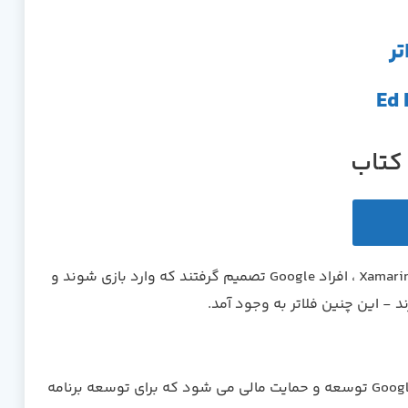
تر
 کتاب
با افزایش سریع چهارچوب های موبایل چند پلتفرمی مانند Ionic ، React Native و Xamarin ، افراد Google تصمیم گرفتند که وارد بازی شوند و
Flutter یک منبع باز توسعه اپليکيشن تلفن همراه است که در درجه اول توسط Google توسعه و حمایت مالی می شود که برای توسعه برنامه