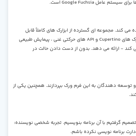
 C ، C ++ و Dart نوشته شده است و از موتور گرافیکی Skia استفاده می کند. مجموعه ای گسترده از ابزارک های کاملاً قابل
تنظیم برای ساخت رابط های بومی ، از جمله کتابخانه زیبای Material Design و ابزارک های Cupertino و API های حرکتی غنی ، پیمایش طبیعی
یستم عامل و بارگیری مجدد Hot- که به ساخت سریع UI کمک می کند - ارائه می دهد. بدون از دست دادن حالت در
ی سریع به اوج برود و توسعه دهندگان به این فرم ورک بپردازند. همچنین یکی از
ین تصمیم گرفتیم با آن برنامه بنویسیم. تجربه شخصی نویسنده:
ر دارت برنامه نویسی نکرده باشم.