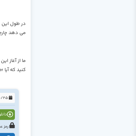
در طول این کت
می دهد چارچو
ما از آغاز ای
کنید که آیا Flutter گزینه مناسبی برای نیازهای توسعه تلفن همراه شما است.
1399/10/25
دانلود
رمز عبور : tahlildadeh.com ی