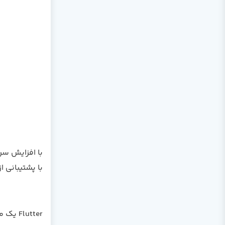
با پشتیبانی از Android و iOS با استفاده از همان کد اصلي ، فرم ورک خود را بسازند - این چنین فلاتر به و