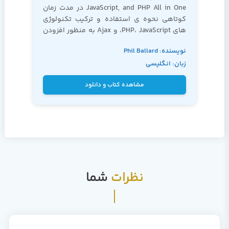
JavaScript, and PHP All in One در مدت زمان
کوتاهی نحوه ی استفاده و ترکیب تکنولوژی
های PHP، JavaScript، و Ajax به منظور افزودن
interface های تعاملی به اپلیکیشن خود را فرا
نویسنده: Phil Ballard
خواهید گرفت.
زبان: انگلیسی
and Michael Moncur
مشاهده کتاب و دانلود
نظرات
شما