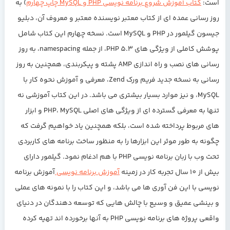
است:
کتاب آموزش شروع برنامه نویسی PHP و MySQL چاپ چهارم
) به
روز رسانی عمده ای از کتاب معتبر نویسنده معتبر و معروف آن، دبلیو
جیسون گیلمور در PHP و MySQL است. نسخه چهارم این کتاب شامل
پوشش کاملی از ویژگی های PHP 5.3، از جمله namespacing، به روز
رسانی های نصب و راه اندازی AMP پشته و پیکربندی، همچنین به روز
رسانی به نسخه جدید فریم ورک Zend، معرفی و آموزش نحوه کار با
MySQL، و نیز موارد بسیار بیشتری می باشد. در این کتاب آموزشی نه
تنها به معرفی گسترده ای از ویژگی های اصلی PHP، MySQL و ابزار
های مربوط پرداخته شده است، بلکه همچنین یاد خواهیم گرفت که
چگونه به طور موثر این ابزارها را به منظور ساخت برنامه های کاربردی
تحت وب با زبان برنامه نویسی PHP با هم ادغام نمود. گیلمور دارای
بیش از 10 سال تجربه کار در زمینه
آموزش برنامه نویسی
آموزش برنامه
نویسی با این فن آوری ها می باشد، و این کتاب را با نمونه های عملی
و بینشی عمیق و وسیع با چالش هایی که توسعه دهندگان در دنیای
واقعی پروژه های برنامه نویسی PHP به آنها برخورده اند تهیه کرده