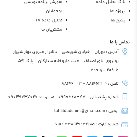
بلاگ تحلیل داده
آموزش برنامه نویسی
پروژه ها
نوجوانان
پکیج ها
تحلیل داده TV
مشتریان ما
تماس با ما
آدرس : تهران - خیابان شریعتی - بالاتر از متروی بهار شیراز -
روبروی اتاق اصناف - جنب داروخانه ستارگان - پلاک 561 -
طبقه2 - واحد7
تلفن : 88146330 - 88146323
شماره پشتیبانی : 09905283471
مدیریت: 09039737027
ایمیل : tahlildadehins@gmail.com
شماره کارت : 6104338929232656