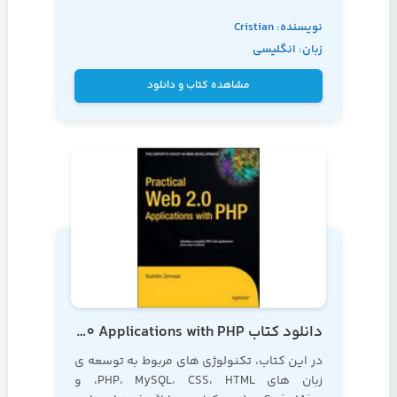
وبسایت فروش تی شرت، به شما می آموزد که
نویسنده: Cristian
چگونه می توانید یک کاتالوگ محصولات را ایجاد
زبان: انگلیسی
و کنترل نمایید
Darie و Emilian
Balanescu
مشاهده کتاب و دانلود
دانلود کتاب Practical Web 2.0 Applications with PHP
در این کتاب، تکنولوژی های مربوط به توسعه ی
زبان های PHP، MySQL، CSS، HTML، و