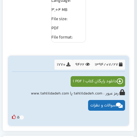
Language:
3,04 MB
File size:
PDF
File format:
1770
9422
1394/07/27
دانلود رایگان کتاب ( PDF )
رمز عبور : tahlildadeh.com یا www.tahlildadeh.com
سوالات و نظرات
5