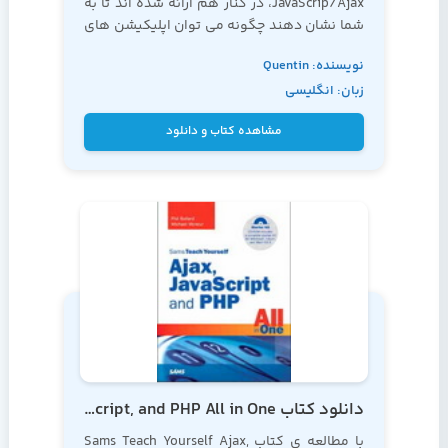
JavaScrip/Ajax، در کنار هم ارائه شده اند تا به
شما نشان دهند چگونه می توان اپلیکیشن های
بسیار چشم گیری را، از لحظه ی طراحی و برنامه
نویسنده: Quentin
نویسی گرفته تا اجرای نهایی کد، و بدون نیاز به
زبان: انگلیسی
اصول غیر ضروری دیگر که عمدتا شما را به سمت
Zervaas
عقب سوق می دهند، ایجاد نمود.
مشاهده کتاب و دانلود
دانلود کتاب Sams Teach Yourself Ajax, JavaScript, and PHP All in One
با مطالعه ی کتاب Sams Teach Yourself Ajax,