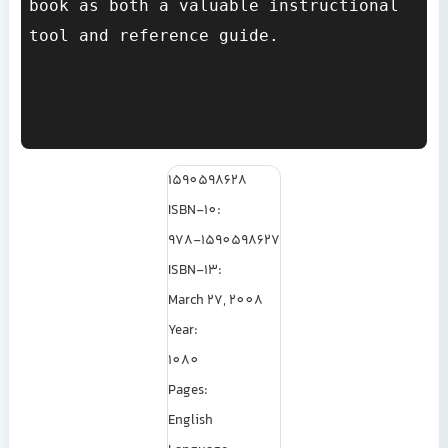
book as both a valuable instructional 
tool and reference guide.

1590598628
ISBN-10:
978-1590598627
ISBN-13:
March 27, 2008
Year:
1080
Pages:
English