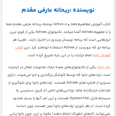
نویسنده :ریحانه عارفی مقدم
کتاب آموزش مفاهیم Java و Active-x
نوشته ریحانه عارفی مقدم شما
را با مفهوم Activex آشنا میکند. تکنولوژی Activex یکی از قوی ترین
ابزارهایی است که برنامه نویسان ویندوز در اختیار دارند . تقریبا هر
برنامه ای که بنویسند از Activex استفاده خواهند کرد .این
کتاب
آموزش جاوا
تمام جزئیات را در این باره تشریح کرده است .
زبان جاوا
، یکی از تکنولوژی‌های عمده ایجاد محتویات فعال در اینترنت
است، اپلت‌های جاوا که توسط کاوشگر بارگذاری و اجرا می‌شوند، دارای
بسیاری از قابلیت‌های ActiveX هستند، اپلت‌های جاوا برای جلوگیری از
اقدامات خرابکارانه فاقد توانایی‌های خاص (از قبیل دسترسی به
سیستم فایل (System File) هستند و این امر، آنها را بسیار محدود
کرده است، از نظر تئوری اپلت‌های جاوا ایمن هستند چون اساسا
نمی‌توانند کارهای خطرناک انجام دهند! علاوه بر این، چون جاوا زبانی