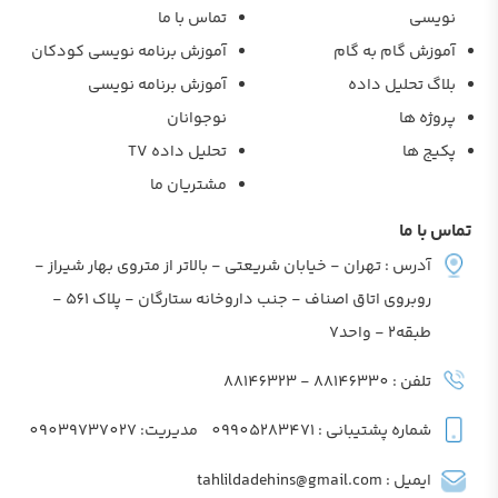
نویسی
تماس با ما
آموزش گام به گام
آموزش برنامه نویسی کودکان
بلاگ تحلیل داده
آموزش برنامه نویسی
پروژه ها
نوجوانان
پکیج ها
تحلیل داده TV
مشتریان ما
تماس با ما
آدرس : تهران - خیابان شریعتی - بالاتر از متروی بهار شیراز -
روبروی اتاق اصناف - جنب داروخانه ستارگان - پلاک 561 -
طبقه2 - واحد7
تلفن : 88146330 - 88146323
شماره پشتیبانی : 09905283471
مدیریت: 09039737027
ایمیل : tahlildadehins@gmail.com