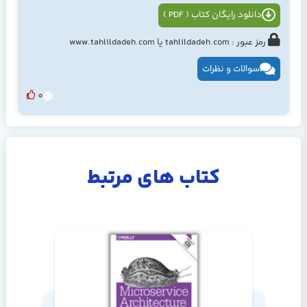
دانلود رایگان کتاب ( PDF )
رمز عبور : tahlildadeh.com یا www.tahlildadeh.com
سوالات و نظرات
0
کتاب های مرتبط