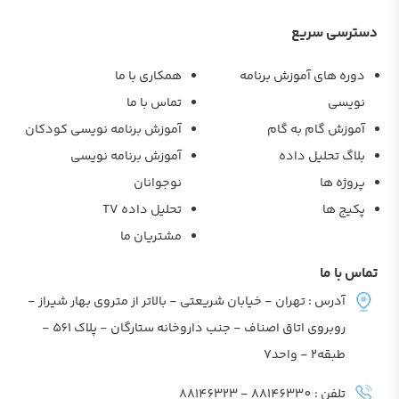
دسترسی سریع
دوره های آموزش برنامه
همکاری با ما
نویسی
تماس با ما
آموزش گام به گام
آموزش برنامه نویسی کودکان
بلاگ تحلیل داده
آموزش برنامه نویسی
پروژه ها
نوجوانان
پکیج ها
تحلیل داده TV
مشتریان ما
تماس با ما
آدرس : تهران - خیابان شریعتی - بالاتر از متروی بهار شیراز -
روبروی اتاق اصناف - جنب داروخانه ستارگان - پلاک 561 -
طبقه2 - واحد7
تلفن : 88146330 - 88146323