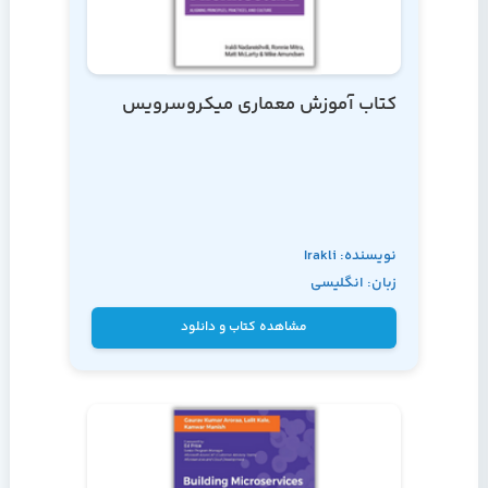
کتاب آموزش معماری میکروسرویس
نویسنده: Irakli
زبان: انگلیسی
Nadareishvili,
Ronnie Mitra, Matt
مشاهده کتاب و دانلود
McLarty & Mike
Amundsen