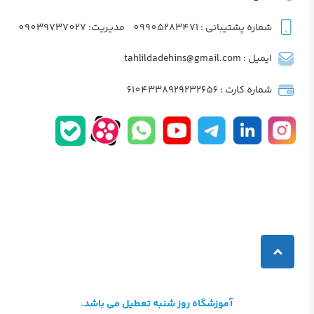
شماره پشتیبانی : 09905283471
مدیریت: 09039737027
ایمیل : tahlildadehins@gmail.com
شماره کارت : 6104338929232656
آموزشگاه روز شنبه تعطیل می باشد.